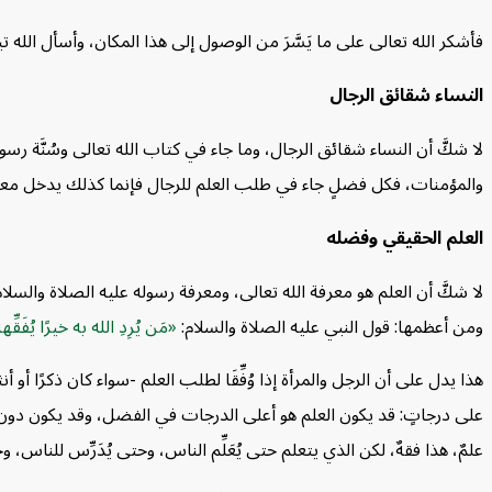
التقوى
فأشكر الله تعالى على ما يَسَّرَ من الوصول إلى هذا المكان، وأسأل الله ت
الدعاء
الابتعاد عن المعاصي
النساء شقائق الرجال
الأسئلة
لا شكَّ أن النساء شقائق الرجال، وما جاء في كتاب الله تعالى وسُنَّة 
والمؤمنات، فكل فضلٍ جاء في طلب العلم للرجال فإنما كذلك يدخل معهم
العلم الحقيقي وفضله
لا شكَّ أن العلم هو معرفة الله تعالى، ومعرفة رسوله عليه الصلاة والسل
ومن أعظمها:
قول النبي عليه الصلاة والسلام:
مَن يُرِدِ الله به خيرًا يُفَق
هذا يدل على أن الرجل والمرأة إذا وُفِّقَا لطلب العلم -سواء كان ذكرًا أو أن
على درجاتٍ:
قد يكون العلم هو أعلى الدرجات في الفضل،
وقد يكون دون
علمٌ، هذا فقهٌ، لكن الذي يتعلم حتى يُعَلِّم الناس، وحتى يُدَرِّس للناس، وحت