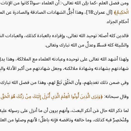
ومن فضل العلم -كما بيَّن الله تعالى-: أن العلماء -سواءٌ كانوا من الإناث
الْحَكِيمُ
[آل عمران:18]،
وهذا أَجَلُّ الشهادات الصادقة والصادرة عن ال
أحكام الجزاء.
فالدين كله أصله: توحيد الله تعالى، وإفراده بالعبادة كذلك، والعبادات الشر
والسَّيئة كله قسطٌ وعدلٌ من الله تبارك وتعالى.
ولهذا أشهد الله تعالى على توحيده وعبادته العلماء مع الملائكة، وهذا ي
شهادتهم بشهادته وشهادة ملائكته، وجعل شهادتهم من أكبر الأدلة والبرا
وفي ضمن ذلك تعديلهم، وأن الخَلْقَ تَبَعٌ لهم،
وهذا من فضل الله تبارك وتع
وقال سبحانه:
وَيَرَى الَّذِينَ أُوتُوا الْعِلْمَ الَّذِي أُنْزِلَ إِلَيْكَ مِنْ رَبِّكَ هُوَ الْحَق
لما ذكر الله حال مَن أنكر البعث، وأنهم يرون أن ما أنزل على رسوله عليه
ومُنْحَصِرٌ فيه كذلك، وما خالفه وناقضه فإنه باطلٌ؛ لأنهم وصلوا من العلم 