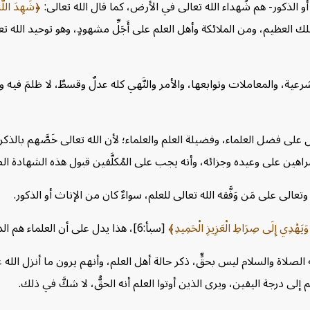
 أو الذكور- هم شُهداء الله تعالى في الأرض، كما قال الله تعالى:
شَهِدَ اللَّهُ 
ملك العظيم، ومن الملائكة وأهل العلم على أَجَلِّ مشهودٍ، وهو توحيد ا
عية، والمعاملات وتوابعها، والأمر والنَّهي كله عدلٌ وقسطٌ، لا ظلمَ فيه ول
دل على فضل العلماء، وفضيلة العلم والعلماء؛ لأن الله تعالى خَصَّهم بال
هين على وعيده وجزائه، وأنه يجب على المُكلَّفين قبول هذه الشهادة ال
الى على مَن وَفَّقه الله تعالى للعلم، سواءٌ كان من الإناث أو الذكور.
َّ وَيَهْدِي إِلَى صِرَاطِ الْعَزِيزِ الْحَمِيدِ
[سبأ:6]،
هذا يدل على أن العلماء هم ال
 الصلاة والسلام ليس بحقٍّ، ذكر حالة أهل العلم، وأنهم يرون ما أنزل الله
إلى درجة اليقين، ويرى الذين أوتوا العلم أنه الحقُّ، لا شكَّ في ذلك.