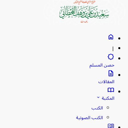
home
|
brightness_empty
حصن المسلم
description
المقالات
import_contacts
المكتبة
stat_minus_1
الكتب
الكتب الصوتية