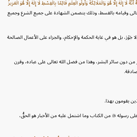
أَنَّهُ لَا إِلَهَ إِلَّا هُوَ وَالْمَلَائِكَةُ وَأُولُو الْعِلْمِ قَائِمًا بِالْقِسْطِ لَا إِلَهَ إِلَّا هُوَ الْعَزِيزُ
لله تعالى وقيامه بالقسط، وذلك يتضمن الشهادة على جميع الشرع وجميع
ا جَوْرَ، بل هو في غاية الحكمة والإحكام، والجزاء على الأعمال الصالحة
ذكر من دون سائر البشر، وهذا من فضل الله تعالى على عباده، وقرن
صادقة.
ذين يقومون بهذا.
 على رسوله

من الكتاب وما اشتمل عليه من الأخبار هو الحقُّ،