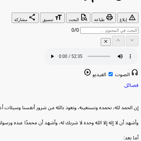
share
format_size
quick_reference_all
print
warning
إبلاغ
طباعة
البحث
تنسيق
مشاركة
0/0
keyboard_arrow_up
keyboard_arrow_down
close
play_circle
headphones
الصوت
الفيديو
فضائل
جدول المحتويات
⌃
إن الحمد لله، نحمده ونستعينه، ونعوذ بالله من شرور أنفسنا وسيئات أعمالنا، م
النساء شقائق الرجال
وأشهد أن لا إله إلا الله وحده لا شريك له، وأشهد أن محمدًا عبده ورسوله 
العلم الحقيقي وفضله
الأسباب المُعِينة على طلب العلم
أما بعد: