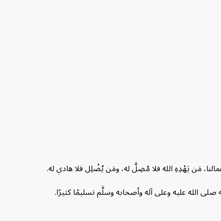
َن يَهْدِهِ الله فلا مُضِلَّ له، ومَن يُضْلِل فلا هادي له.
صلى الله عليه وعلى آله وأصحابه وسلَّم تسليمًا كثيرًا.