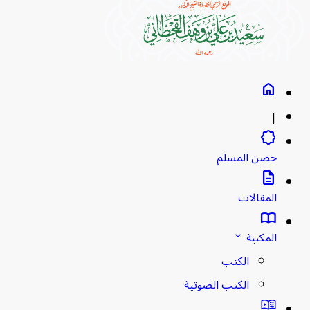
home
|
brightness_empty
حصن المسلم
description
المقالات
import_contacts
المكتبة
stat_minus_1
الكتب
الكتب الصوتية