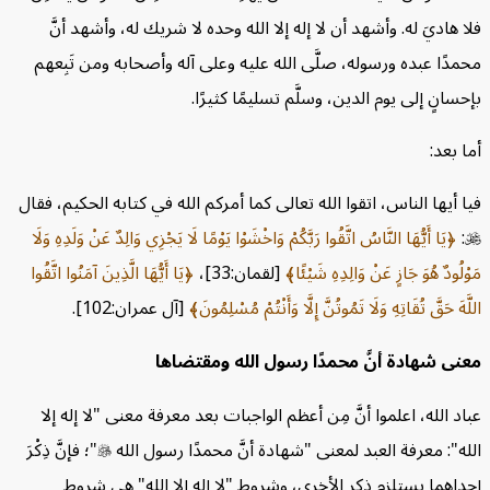
وجوب معرفة النبي 
ا هاديَ له. وأشهد أن لا إله إلا الله وحده لا شريك له، وأشهد أنَّ
طريق تحصيل معرفته 
مدًا عبده ورسوله، صلَّى الله عليه وعلى آله وأصحابه ومن تَبِعهم
حقوق النبي  على أمته
حسانٍ إلى يوم الدين، وسلَّم تسليمًا كثيرًا.
الإيمان الصادق به وتصديقه
ا بعد:
وجوب طاعته والحذر من معصيته
اتِّباعه واتِّخاذه قدوةً
ا أيها الناس، اتقوا الله تعالى كما أمركم الله في كتابه الحكيم، فقال
محبته أكثر من الأهل والولد والناس أجمعين
:
يَا أَيُّهَا النَّاسُ اتَّقُوا رَبَّكُمْ وَاخْشَوْا يَوْمًا لَا يَجْزِي وَالِدٌ عَنْ وَلَدِهِ وَلَا
احترامه وتوقيره ونصرته
وْلُودٌ هُوَ جَازٍ عَنْ وَالِدِهِ شَيْئًا
[لقمان:33]،
يَا أَيُّهَا الَّذِينَ آمَنُوا اتَّقُوا
الصلاة عليه 
لَّهَ حَقَّ تُقَاتِهِ وَلَا تَمُوتُنَّ إِلَّا وَأَنْتُمْ مُسْلِمُونَ
[آل عمران:102].
وجوب التحاكم إليه والرضا بحكمه
عنى شهادة أنَّ محمدًا رسول الله ومقتضاها
إنزاله مكانته بلا غلوٍّ ولا تقصيرٍ
الخطبة الثانية
اد الله، اعلموا أنَّ مِن أعظم الواجبات بعد معرفة معنى "لا إله إلا
التأكيد على لزوم السُّنَّة
له": معرفة العبد لمعنى "شهادة أنَّ محمدًا رسول الله

"؛ فإنَّ ذِكْرَ
داهما يستلزم ذِكر الأخرى، وشروط "لا إله إلا الله" هي شروط