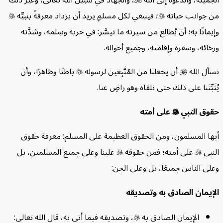
ن جوانب حياته

؛ فينبغي لكل مسلمٍ يريد أن يزداد معرفةً بنبيِّه

يمانًا به؛ أن يُطالع من سيرته ما تيسَّر: في حربه وسِلمه، وشدَّته
خائه، وسفره وإقامته، وجميع أحواله.
سأل الله

أن يجعلنا من المُتَّبِعين لرسوله

باطنًا وظاهرًا، وأن
ثَبِّتَنا على ذلك حتى نلقاه وهو راضٍ عنا.
قوق النبي

على أمته
يها المسلمون، ومن الحقوق العظيمة على المسلم: معرفة حقوق
لنبي

على أمته؛ فمن حقوقه

علينا وعلى جميع المسلمين، بل
لى الناس جميعًا، بل وعلى الجن:
لإيمان الصادق به وتصديقه
الإيمان الصادق به

، وتصديقه فيما أتى به، قال الله تعالى: