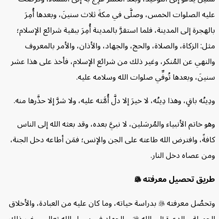
يه الصلوات الخمس، وصلَّى في مكةَ ثلاث سنينَ، وبعدها أُمِرَ
لهجرة إلى المدينة، فلما استقرَّ بالمدينة أُمِرَ ببقية شرائع الإسلام؛
ل: الزكاة، والصلاة، والحج، والجهاد، والأذان، والأمر بالمعروف
لنهي عن المُنكر، وغير ذلك من شرائع الإسلام، فأخذ على هذا عشر
ينَ، وبعدها تُوفِّي صلوات الله وسلامه عليه.
ِينُه باقٍ، وهذا دِينُه، لا خيرَ إلا دلَّ أُمَّته عليه، ولا شرَّ إلا حذَّرها منه.
و خاتم الأنبياء والمُرسَلين، لا نبيَّ بعده، وقد بعثه الله إلى الناس
فةً، وافترض الله طاعته على الجن والإنس؛ فمَن أطاعه دخل الجنة،
ن عصاه دخل النار.
ريق تحصيل معرفته

تحصُل معرفته

بدراسة حياته، وما كان عليه من العبادة، والأخلاق
جميلة، والدعوة إلى الله

، والجهاد في سبيل الله تعالى، وغير ذلك