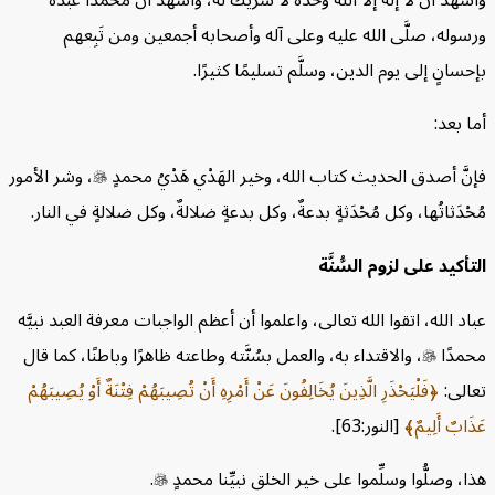
سوله، صلَّى الله عليه وعلى آله وأصحابه أجمعين ومن تَبِعهم
حسانٍ إلى يوم الدين، وسلَّم تسليمًا كثيرًا.
ا بعد:
نَّ أصدق الحديث كتاب الله، وخير الهَدْي هَدْيُ محمدٍ

، وشر الأمور
حْدَثاتُها، وكل مُحْدَثةٍ بدعةٌ، وكل بدعةٍ ضلالةٌ، وكل ضلالةٍ في النار.
تأكيد على لزوم السُّنَّة
اد الله، اتقوا الله تعالى، واعلموا أن أعظم الواجبات معرفة العبد نبيَّه
حمدًا

، والاقتداء به، والعمل بسُنَّته وطاعته ظاهرًا وباطنًا، كما قال
عالى:
فَلْيَحْذَرِ الَّذِينَ يُخَالِفُونَ عَنْ أَمْرِهِ أَنْ تُصِيبَهُمْ فِتْنَةٌ أَوْ يُصِيبَهُمْ
ذَابٌ أَلِيمٌ
[النور:63].
ا، وصلُّوا وسلِّموا على خير الخلق نبيِّنا محمدٍ

.