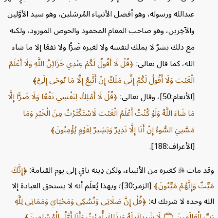
عبدالله ورسوله، وهو أفضل الأنبياء المُرسَلين، وهو سيد الأوَّلين
والآخِرين، وهو صاحب المقام المحمود والحوض المورود، ولكنه
مع ذلك بشرٌ لا يملك لنفسه ولا لغيره ضَرًّا ولا نفعًا إلا ما شاء
الله، كما قال تعالى:
قُلْ لَا أَقُولُ لَكُمْ عِنْدِي خَزَائِنُ اللَّهِ وَلَا أَعْلَمُ
الْغَيْبَ وَلَا أَقُولُ لَكُمْ إِنِّي مَلَكٌ إِنْ أَتَّبِعُ إِلَّا مَا يُوحَى إِلَيَّ
[الأنعام:50]، وقال تعالى:
قُلْ لَا أَمْلِكُ لِنَفْسِي نَفْعًا وَلَا ضَرًّا إِلَّا
مَا شَاءَ اللَّهُ وَلَوْ كُنْتُ أَعْلَمُ الْغَيْبَ لَاسْتَكْثَرْتُ مِنَ الْخَيْرِ وَمَا
مَسَّنِيَ السُّوءُ إِنْ أَنَا إِلَّا نَذِيرٌ وَبَشِيرٌ لِقَوْمٍ يُؤْمِنُونَ
[الأعراف:188].
قد مات

كغيره من الأنبياء، ولكن دِينه باقٍ إلى يوم القيامة:
إِنَّكَ
يِّتٌ وَإِنَّهُمْ مَيِّتُونَ
[الزمر:30]؛ وبهذا يُعلَم أنه لا يستحق العبادة إلا
له وحده لا شريك له:
قُلْ إِنَّ صَلَاتِي وَنُسُكِي وَمَحْيَايَ وَمَمَاتِي لِلَّهِ
بِّ الْعَالَمِينَ
۝
لَا شَرِيكَ لَهُ وَبِذَلِكَ أُمِرْتُ وَأَنَا أَوَّلُ الْمُسْلِمِينَ