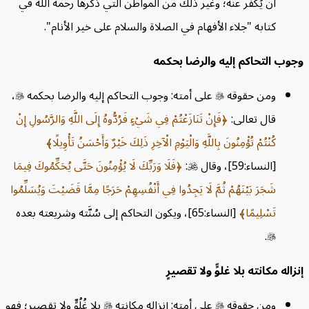
أن يُكَفِّر عنه؛ وغير ذلك من المواطن التي ذكرها رحمه الله في
كتابه "جلاء الأفهام في الصلاة والسلام على خير الأنام".
جوب التحاكم إليه والرضا بحكمه
ومن حقوقه

على أمته: وجوب التحاكم إليه والرضا بحكمه

،
قال تعالى:
فَإِنْ تَنَازَعْتُمْ فِي شَيْءٍ فَرُدُّوهُ إِلَى اللَّهِ وَالرَّسُولِ إِنْ
كُنْتُمْ تُؤْمِنُونَ بِاللَّهِ وَالْيَوْمِ الْآخِرِ ذَلِكَ خَيْرٌ وَأَحْسَنُ تَأْوِيلًا
[النساء:59]، وقال

:
فَلَا وَرَبِّكَ لَا يُؤْمِنُونَ حَتَّى يُحَكِّمُوكَ فِيمَا
شَجَرَ بَيْنَهُمْ ثُمَّ لَا يَجِدُوا فِي أَنْفُسِهِمْ حَرَجًا مِمَّا قَضَيْتَ وَيُسَلِّمُوا
تَسْلِيمًا
[النساء:65]، ويكون التحاكم إلى سُنَّته وشريعته بعده
.

زاله مكانته بلا غلوٍّ ولا تقصيرٍ
ومن حقوقه

على أمته: إنزاله مكانته

بلا غُلُوٍّ ولا تقصيرٍ؛ فهو