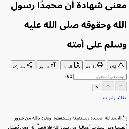
عنى شهادة أن محمدًا رسول
لله وحقوقه صلى الله عليه
سلم على أمته
share
format_size
quick_reference_all
print
warning
إبلاغ
طباعة
البحث
تنسيق
مشاركة
0/0
keyboard_arrow_up
keyboard_arrow_down
close
ائد ونبوات
جدول المحتويات
⌃
َّ الحمد لله، نحمده ونستعينه ونستغفره، ونعوذ بالله من شرور
معنى شهادة أنَّ محمدًا رسول الله ومقتضاها
فسنا ومن سيئات أعمالنا، من يَهدِه الله فلا مُضِلَّ له، ومن يُضلِل