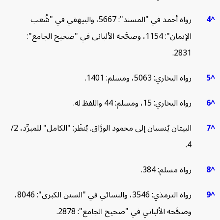
4
رواه أحمد في "المسند": 5667، والبيهقي في "شُعب
الإيمان": 1154، وصحَّحه الألباني في "صحيح الجامع":
2831.
5
رواه البخاري: 5063، ومسلم: 1401.
6
رواه البخاري: 15، ومسلم: 44 واللفظ له.
7
البيتان يُنسبان إلى محمود الورَّاق. يُنظَر: "الكامل" للمبرِّد، 2/
4.
8
رواه مسلم: 384.
9
رواه الترمذي: 3546، والنسائي في "السنن الكبرى": 8046،
وصحَّحه الألباني في "صحيح الجامع": 2878.