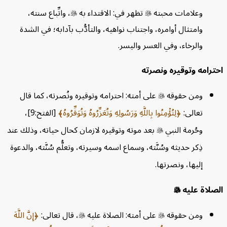
وعلامات محبته

تظهر في: الاقتداء به

، واتِّباع سنته،
وامتثال أوامره، واجتناب نواهيه، والتأدُّب بآدابه؛ في الشدة
والرخاء، وفي العسر واليسر.
حترامه وتوقيره ونصرته
ومن حقوقه

على أمته: احترامه وتوقيره ونُصرته، كما قال
تعالى:
لِتُؤْمِنُوا بِاللَّهِ وَرَسُولِهِ وَتُعَزِّرُوهُ وَتُوَقِّرُوهُ
[الفتح:9]،
وحُرمة النبي

بعد موته وتوقيره لازمان كحال حياته، وذلك عند
ذِكر حديثه وسُنَّته، وسماع اسمه وسيرته، وتعلُّم سُنَّته، والدعوة
إليها، ونصرتها.
لصلاة عليه

ومن حقوقه

على أمته: الصلاة عليه

، قال تعالى:
إِنَّ اللَّهَ