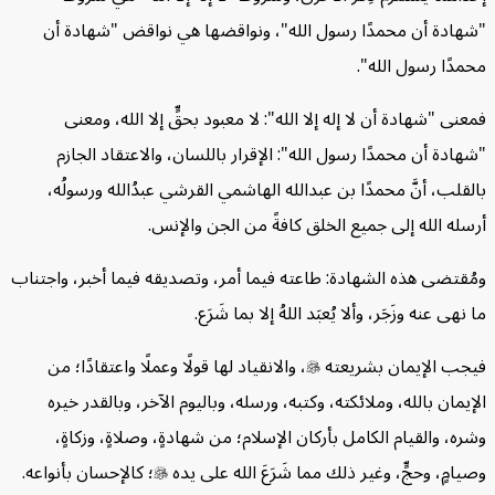
شهادة أن محمدًا رسول الله"، ونواقضها هي نواقض "شهادة أن
مدًا رسول الله".
عنى "شهادة أن لا إله إلا الله": لا معبود بحقٍّ إلا الله، ومعنى
هادة أن محمدًا رسول الله": الإقرار باللسان، والاعتقاد الجازم
لقلب، أنَّ محمدًا بن عبدالله الهاشمي القرشي عبدُالله ورسولُه،
سله الله إلى جميع الخلق كافةً من الجن والإنس.
ُقتضى هذه الشهادة: طاعته فيما أمر، وتصديقه فيما أخبر، واجتناب
 نهى عنه وزَجَر، وألا يُعبَد اللهُ إلا بما شَرَع.
يجب الإيمان بشريعته

، والانقياد لها قولًا وعملًا واعتقادًا؛ من
إيمان بالله، وملائكته، وكتبه، ورسله، وباليوم الآخر، وبالقدر خيره
ره، والقيام الكامل بأركان الإسلام؛ من شهادةٍ، وصلاةٍ، وزكاةٍ،
يامٍ، وحجٍّ، وغير ذلك مما شَرَعَ الله على يده

؛ كالإحسان بأنواعه.