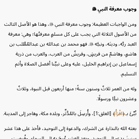
جوب معرفة النبي

من الواجبات العظيمة: وجوب معرفة النبي

، وهذا هو الأصل الثالث
 الأصول الثلاثة التي يجب على كل مسلمٍ معرفتُها؛ وهي: معرفة
عبد ربَّه، ودينَه، ونبيَّه

. فهو محمد بن عبدالله بن عبدالمُطَّلب بن
اشمٍ، وهاشمٌ من قريشٍ، وقريشٌ من العرب، والعرب من ذرية
ماعيل بن إبراهيم الخليل، عليه وعلى نبيِّنا أفضل الصلاة وأتم
تسليم.
ه من العمر ثلاثٌ وستون سنةً؛ منها أربعون قبل النبوة، وثلاثٌ
شرون نبيًّا ورسولًا.
بِّئَ بـ
اقْرَأْ
[العلق:1]، وأُرسِلَ بالمُدَّثِّر، وبلده مكة، وهاجر إلى المدينة.
ثه الله بالنذارة عن الشرك، والدعوة إلى التوحيد، فأخذ على هذا عشر
ينَ يدعو إلى التوحيد، وبعد العشر عُرِجَ به إلى السماء، وفُرضت