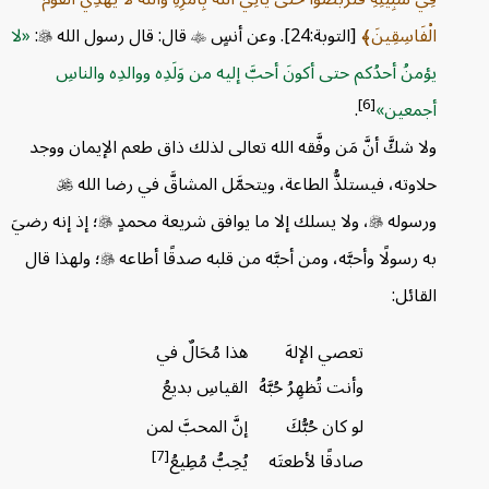
الْفَاسِقِينَ
[التوبة:24]. وعن أنسٍ

قال: قال رسول الله

:
لا
يؤمنُ أحدُكم حتى أكونَ أحبَّ إليه من وَلَدِه ووالدِه والناسِ
[6]
أجمعين
.
ولا شكَّ أنَّ مَن وفَّقه الله تعالى لذلك ذاق طعم الإيمان ووجد
حلاوته، فيستلذُّ الطاعة، ويتحمَّل المشاقَّ في رضا الله

ورسوله

، ولا يسلك إلا ما يوافق شريعة محمدٍ

؛ إذ إنه رضيَ
به رسولًا وأحبَّه، ومن أحبَّه من قلبه صدقًا أطاعه

؛ ولهذا قال
القائل:
تعصي الإلهَ
هذا مُحَالٌ في
وأنت تُظهِرُ حُبَّهُ
القياسِ بديعُ
لو كان حُبُّكَ
إنَّ المحبَّ لمن
[7]
صادقًا لأطعتَه
يُحِبُّ مُطِيعُ