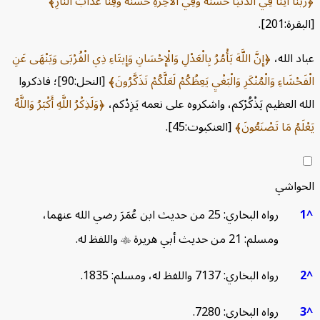
رَبَّنَا آتِنَا فِي الدُّنْيَا حَسَنَةً وَفِي الْآخِرَةِ حَسَنَةً وَقِنَا عَذَابَ النَّارِ
بقرة:201].
اد الله،
إِنَّ اللَّهَ يَأْمُرُ بِالْعَدْلِ وَالْإِحْسَانِ وَإِيتَاءِ ذِي الْقُرْبَى وَيَنْهَى عَنِ
ْفَحْشَاءِ وَالْمُنْكَرِ وَالْبَغْيِ يَعِظُكُمْ لَعَلَّكُمْ تَذَكَّرُونَ
[النحل:90]؛ فاذكروا
له العظيم يَذْكُرْكم، واشكروه على نعمه يَزِدْكم،
وَلَذِكْرُ اللَّهِ أَكْبَرُ وَاللَّهُ
عْلَمُ مَا تَصْنَعُونَ
[العنكبوت:45].
لحواشي
1
رواه البخاري: 25 من حديث ابن عُمَرَ رضي الله عنهما،
ومسلم: 21 من حديث أبي هريرة

واللفظ له.
2
رواه البخاري: 7137 واللفظ له، ومسلم: 1835.
3
رواه البخاري: 7280.