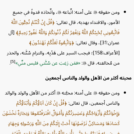
ومن حقوقه

على أمته: اتِّباعه

، واتِّخاذه قدوةً في جميع
الأمور، والاقتداء بهديه، قال تعالى:
قُلْ إِنْ كُنْتُمْ تُحِبُّونَ اللَّهَ
فَاتَّبِعُونِي يُحْبِبْكُمُ اللَّهُ وَيَغْفِرْ لَكُمْ ذُنُوبَكُمْ وَاللَّهُ غَفُورٌ رَحِيمٌ
[آل
عمران:31]، وقال تعالى:
وَاتَّبِعُوهُ لَعَلَّكُمْ تَهْتَدُونَ
[الأعراف:158]؛ فيجب السير على هَدْيِه، والتزام سُنَّته، والحذر
[5]
من مُخالفته، قال

:
فمَن رَغِبَ عن سُنَّتي فليس منِّي
.
حبته أكثر من الأهل والولد والناس أجمعين
ومن حقوقه

على أمته: محبَّته

أكثر من الأهل والولد والوالد
والناس أجمعين، قال تعالى:
قُلْ إِنْ كَانَ آبَاؤُكُمْ وَأَبْنَاؤُكُمْ
وَإِخْوَانُكُمْ وَأَزْوَاجُكُمْ وَعَشِيرَتُكُمْ وَأَمْوَالٌ اقْتَرَفْتُمُوهَا وَتِجَارَةٌ تَخْشَوْنَ
كَسَادَهَا وَمَسَاكِنُ تَرْضَوْنَهَا أَحَبَّ إِلَيْكُمْ مِنَ اللَّهِ وَرَسُولِهِ وَجِهَادٍ
فِي سَبِيلِهِ فَتَرَبَّصُوا حَتَّى يَأْتِيَ اللَّهُ بِأَمْرِهِ وَاللَّهُ لَا يَهْدِي الْقَوْمَ