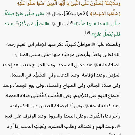
وَمَلَائِكَتَهُ يُصَلُّونَ عَلَى النَّبِيِّ يَا أَيُّهَا الَّذِينَ آمَنُوا صَلُّوا عَلَيْهِ
وَسَلِّمُوا تَسْلِيمًا
[الأحزاب:56]، وقال

:
مَن صلَّى عليَّ صلاةً،
[8]
صلَّى الله عليه بها عَشْرًا
، وقال

:
البخيلُ مَن ذُكِرْتُ عندَه
[9]
فلم يُصَلِّ عليَّ
.
وللصلاة عليه

مواطنُ كثيرةٌ، ذكر منها الإمام ابن القيم رحمه
الله تعالى واحدًا وأربعين موطنًا؛ منها -على سبيل المثال-:
الصلاة عليه

عند دخول المسجد، وعند الخروج منه، وبعد إجابة
المؤذن، وعند الإقامة، وعند الدعاء، وفي التشهُّد في الصلاة،
وفي صلاة الجنائز، وفي الصباح والمساء، وفي يوم الجمعة، وعند
اجتماع القوم قبل تفرُّقهم، وفي الخُطَب كخُطْبَتَي صلاة الجمعة،
وعند كتابة اسمه

، وفي أثناء صلاة العيدين بين التكبيرات،
وآخر دعاء القُنوت، وعلى الصفا والمروة، وعند الوقوف على قبره

، وعند الهم والشدائد وطلب المغفرة، وعَقِبَ الذنب إذا أراد