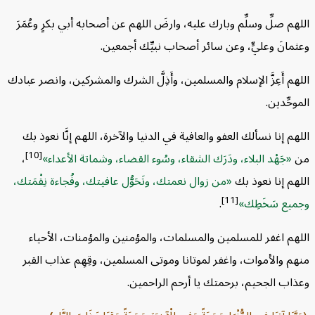
لهم صلِّ وسلِّم وبارك عليه، وارضَ اللهم عن أصحابه أبي بكرٍ وعُمَرَ
ثمانَ وعليٍّ، وعن سائر أصحاب نبيِّك أجمعين.
لهم أَعِزَّ الإسلام والمسلمين، وأَذِلَّ الشرك والمشركين، وانصر عبادك
موحِّدين.
لهم إنا نسألك العفو والعافية في الدنيا والآخرة، اللهم إنَّا نعوذ بك
[10]
ن
جَهْد البلاء، ودَرَك الشقاء، وسُوء القضاء، وشماتة الأعداء
،
لهم إنا نعوذ بك
من زوال نعمتك، وتَحَوُّل عافيتك، وفُجاءة نِقْمَتك،
[11]
جميع سَخَطِك
.
لهم اغفر للمسلمين والمسلمات، والمؤمنين والمؤمنات، الأحياء
هم والأموات، واغفر لموتانا وموتى المسلمين، وقِهِم عذاب القبر
ذاب الجحيم، برحمتك يا أرحم الراحمين.