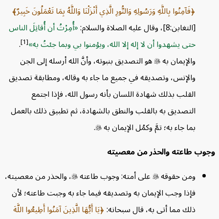
فَآمِنُوا بِاللَّهِ وَرَسُولِهِ وَالنُّورِ الَّذِي أَنْزَلْنَا وَاللَّهُ بِمَا تَعْمَلُونَ خَبِيرٌ
[التغابن:8]، وقال عليه الصلاة والسلام:
أُمِرْتُ أن أُقاتِلَ الناس
[1]
حتى يشهدوا أن لا إله إلا الله، ويؤمنوا بي وبما جئتُ به
.
والإيمان به

هو التصديق بنبوته، وأنَّ الله أرسله إلى الجن
والإنس، وتصديقه في جميع ما جاء به وقاله، ومطابقة تصديق
القلب بذلك شهادة اللسان بأنه رسول الله، فإذا اجتمع
التصديق به بالقلب والنطق بالشهادة، ثم تطبيق ذلك بالعمل
بما جاء به؛ تمَّ وكمُل الإيمان به

.
جوب طاعته والحذر من معصيته
ومن حقوقه

على أمته: وجوب طاعته

، والحذر من معصيته،
فإذا وجب الإيمان به وتصديقه فيما جاء به وجبت طاعته؛ لأن
ذلك مما أتى به، قال سبحانه:
يَا أَيُّهَا الَّذِينَ آمَنُوا أَطِيعُوا اللَّهَ