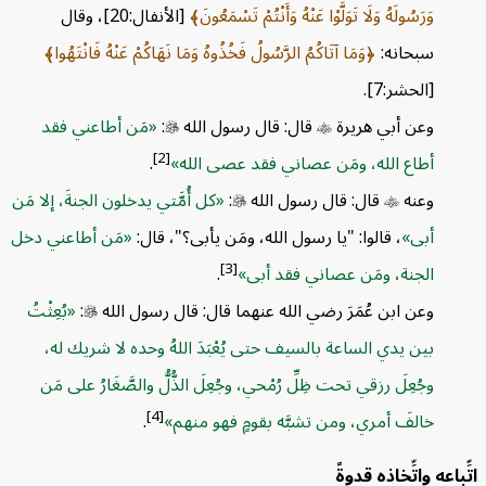
وَرَسُولَهُ وَلَا تَوَلَّوْا عَنْهُ وَأَنْتُمْ تَسْمَعُونَ
[الأنفال:20]، وقال
سبحانه:
وَمَا آتَاكُمُ الرَّسُولُ فَخُذُوهُ وَمَا نَهَاكُمْ عَنْهُ فَانْتَهُوا
[الحشر:7].
وعن أبي هريرة

قال: قال رسول الله

:
مَن أطاعني فقد
[2]
أطاع الله، ومَن عصاني فقد عصى الله
.
وعنه

قال: قال رسول الله

:
كل أُمَّتي يدخلون الجنةَ، إلا مَن
أبى
، قالوا: "يا رسول الله، ومَن يأبى؟"، قال:
مَن أطاعني دخل
[3]
الجنة، ومَن عصاني فقد أبى
.
وعن ابن عُمَرَ رضي الله عنهما قال: قال رسول الله

:
بُعِثْتُ
بين يدي الساعة بالسيف حتى يُعْبَدَ اللهُ وحده لا شريك له،
وجُعِلَ رزقي تحت ظِلِّ رُمْحي، وجُعِلَ الذُّلُّ والصَّغَارُ على مَن
[4]
خالفَ أمري، ومن تشبَّه بقومٍ فهو منهم
.
ِّباعه واتِّخاذه قدوةً