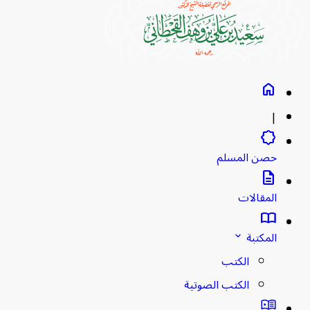
home
|
brightness_empty
حصن المسلم
description
المقالات
import_contacts
المكتبة
stat_minus_1
الكتب
الكتب الصوتية