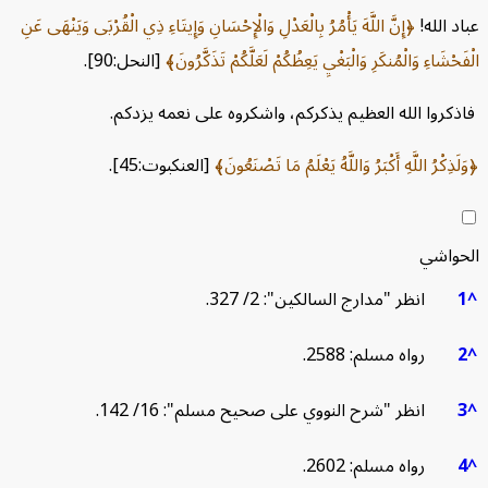
الله!
إِنَّ اللَّهَ يَأْمُرُ بِالْعَدْلِ وَالْإِحْسَانِ وَإِيتَاءِ ذِي الْقُرْبَى وَيَنْهَى عَنِ
شَاءِ وَالْمُنكَرِ وَالْبَغْيِ يَعِظُكُمْ لَعَلَّكُمْ تَذَكَّرُونَ
[النحل:90].
روا الله العظيم يذكركم، واشكروه على نعمه يزدكم.
ِكْرُ اللَّهِ أَكْبَرُ وَاللَّهُ يَعْلَمُ مَا تَصْنَعُونَ
[العنكبوت:45].
اشي
انظر "مدارج السالكين": 2/ 327.
رواه مسلم: 2588.
انظر "شرح النووي على صحيح مسلم": 16/ 142.
رواه مسلم: 2602.