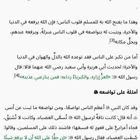
ما يفتح الله به للمسلم قلوب الناس؛ فإن الله يرفعه في الدنيا
خرة، ويثبت له بتواضعه في قلوب الناس منزلةً، ويرفعه عندهم،
[3]
ُ مكانه
.
ن تكبر على الناس فقد توعده الله بالذلِّ والهوان في الدنيا
خرة؛ لحديث أبي هريرة وأبي سعيد رضي الله عنهما قالا: قال
[4]
 الله

:
العزُّ إزاره، والكبرياءُ رداءه؛ فمن ينازعني عذبته
.
ة على تواضعه

كان النبي

أعظم الناس تواضعًا، ومن تواضعه ما ثبت عن أنس
ه قال: كانت ناقةٌ لرسول الله

تُسمَّى العضباء، وكانت لا تُسْبَقُ،
أعرابيٌّ على قعودٍ له فسبقها؛ فاشتد ذلك على المسلمين، وقالوا:
َتِ العضباء، فقال رسول الله

:
إن حقًّا على الله أن لا يرفع شيئًا