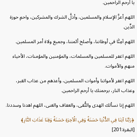
حم الراحمين.
 أعزَّ الإسلام والمسلمين، وأذلَّ الشرك والمشركين، واحمِ حوزة
ن.
 آمِنَّا في أوطاننا، وأصلح أئمتنا، وجميع ولاة أمر المسلمين.
م اغفر للمسلمين والمسلمات، والمؤمنين والمؤمنات، الأحياء
 والأموات.
م اغفر لأمواتنا وأموات المسلمين، وأعذهم من عذاب القبر،
 النار، برحمتك يا أرحم الراحمين.
 إنا نسألك الهدى والتُّقى، والعفاف والغنى، اللهم اهدنا وسددنا.
نَا آتِنَا فِي الدُّنْيَا حَسَنَةً وَفِي الْآخِرَةِ حَسَنَةً وَقِنَا عَذَابَ النَّارِ
201]