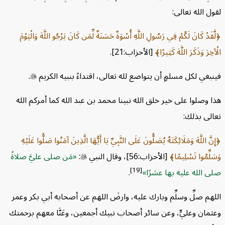
الله تعالى:
دْ كَانَ لَكُمْ فِي رَسُولِ اللَّهِ أُسْوَةٌ حَسَنَةٌ لِّمَن كَانَ يَرْجُو اللَّهَ وَالْيَوْمَ
 وَذَكَرَ اللَّهَ كَثِيرًا
[الأحزاب:21].
ي لكل مسلمٍ أن يتواضع لله تعالى، اقتداءً بنبيه الكريم

.
صلوا على خير خلق الله نبينا محمد بن عبد الله كما أمركم الله
ى بذلك:
 اللَّهَ وَمَلَائِكَتَهُ يُصَلُّونَ عَلَى النَّبِيِّ يَا أَيُّهَا الَّذِينَ آمَنُوا صَلُّوا عَلَيْهِ
مُوا تَسْلِيمًا
[الأحزاب:56]، وقال النبي

:
مَن صلى عليَّ صلاةً
[19]
لله عليه بها عشرًا
.
م صلِّ وسلِّم وبارك عليه، وارضَ اللهم عن أصحابه أبي بكر وعمر
ان وعليٍّ، وعن سائر أصحاب نبيك أجمعين، وعَنَّا معهم برحمتك