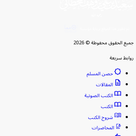
الحقوق محفوظة © 2026
ط سريعة
brightness_empty
حصن المسلم
description
المقالات
import_contacts
الكتب الصوتية
import_contacts
الكتب
شروح الكتب
المحاضرات