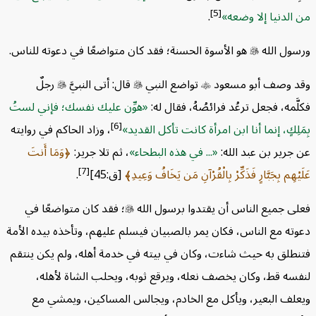
[5]
لدنيا إلا وضعه
.
ل الله

هو الأسوة الحسنة؛ فقد كان متواضعًا في دعوته للناس.
وصف أبو مسعود

تواضع النبي

قال: أتى النبيَّ

رجلٌ
مه، فجعل ترعُد فرائصُهُ، فقال له:
هوِّن عليك نفسك؛ فإني لستُ
[6]
ِكٍ، إنما أنا ابن امرأة كانت تأكل القديد
، وزاد الحاكم في روايته
رير بن عبد الله:
... في هذه البطحاء
، ثم تلا جرير:
وَمَا أَنتَ
[7]
ِم بِجَبَّارٍ فَذَكِّرْ بِالْقُرْآنِ مَن يَخَافُ وَعِيدِ
[ق:45]
.
 جميع الناس أن يقتدوا برسول الله

؛ فقد كان متواضعًا في
ه مع الناس، فكان يمر بالصبيان فيسلم عليهم، وتأخذه بيده الأمة
لق به حيث شاءت، وكان في بيته في خدمة أهله، ولم يكن ينتقم
ه قط، وكان يخصف نعله، ويرقع ثوبه، ويحلب الشاة لأهله،
ف البعير، ويأكل مع الخادم، ويجالس المساكين، ويمشي مع