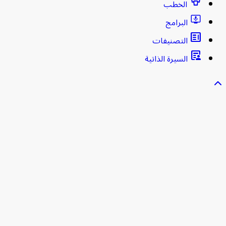
الخطب
البرامج
clarify
التصنيفات
article_person
السيرة الذاتية