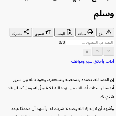
لم
share
format_size
quick_reference_all
print
w
إبلاغ
طباعة
البحث
تنسيق
مشاركة
0/0
keyboard_arrow_up
keyb
close
 وأخلاق
سير ومواقف
ول المحتويات
⌃
لحمد لله، نحمده ونستعينه ونستغفره، ونعوذ بالله مِن شرور
واضع من محاسن الأخلاق
ا وسيئات أعمالنا، مَن يهده الله فلا مُضِلَّ له، ومَنْ يُضلل فلا
لة على تواضعه 
 له.
 أن لا إله إلا الله وحده لا شريك له، وأشهد أن محمدًا عبده