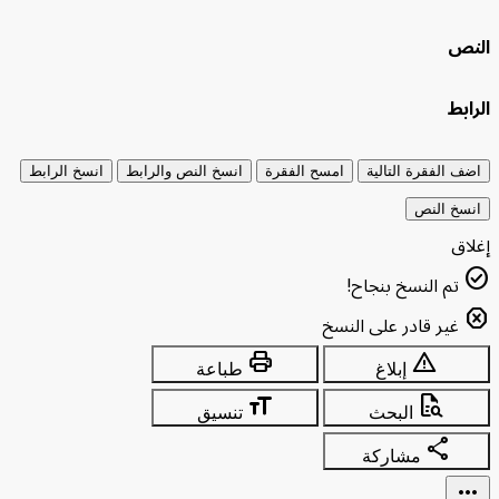
ص
ط
الفقرة التالية
امسح الفقرة
انسخ النص والرابط
انسخ الرابط
خ النص
ق
تم النسخ بنجاح!
غير قادر على النسخ
print
warning
إبلاغ
طباعة
format_size
quick_reference_all
البحث
تنسيق
share
مشاركة
mo