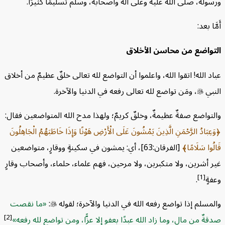
ه، صلى الله عليه وعلى آله وأصحابه، وسلم تسليمًا كثيرًا.
بعد:
اضع من محاسن الأخلاق
الله! اتقوا الله، واعلموا أن التواضع لله تعالى خلقٌ عظيمٌ من أخلاق
ي

، ومَن تواضع لله تعالى رفعه في الدنيا والآخرة.
واضع صفةٌ عظيمةٌ، وخلقٌ كريمٌ؛ ولهذا مدح الله المتواضعين فقال:
بَادُ الرَّحْمَنِ الَّذِينَ يَمْشُونَ عَلَى الْأَرْضِ هَوْنًا وَإِذَا خَاطَبَهُمُ الْجَاهِلُونَ
 سَلَامًا
[الفرقان:63]، أي: يمشون في سكينةٍ ووقارٍ، متواضعين
أشرين، ولا متكبرين، ولا مرحين، فهم علماء، حلماء، وأصحاب وقارٍ
[1]
.
لم إذا تواضع رفعه الله في الدنيا والآخرة؛ لقوله

:
ما نقصت
[2]
 من مالٍ، وما زاد الله عبدًا بعفوٍ إلا عزًّا، ومن تواضع لله رفعه