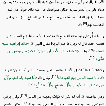
ملة واليتيم في حاجتهما، ويبدأ من لقيه بالسلام، ويجيب دعوة من
 ولو إلى أيسر شيء، فكان متواضعًا من غير ذلة، جوادًا من غير
 رقيق القلب رحيمًا بكل مسلم، خافض الجناح للمؤمنين، لين
[8]
نب لهم

.
 يدلُّ على تواضعه العظيم

تفضيله للأنبياء عليهم السلام على
 فقد قال له رجل: يا خير البرية! فقال النبي

:
ذاك إبراهيم عليه
[9]
ام
، وقال

:
ما ينبغي لأَحدٍ أن يقول: أنا خيرٌ من يونس بن
[10]
.
ك أنه

أفضل الأنبياء والمرسلين، وسيد الناس أجمعين؛ لقوله
[11]
أنا سيد الناس يوم القيامة
، وقال

:
أنا سيد ولد آدم، وأَوَّلُ
[12]
نشق عنه الأرض، وَأَوَّلُ شافعٍ، وأَوَّلُ مُشفَّع
.
[13]
تواضعه

: أنه لم يكن له بوَّابٌ يحجبه عن الناس
، وكان يرقي
[14]
ضى، ويدعو لهم، ويمسح رأس الصبي، ويدعو له
، وكان يشفع