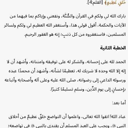
 عَظِيمٍ
[القلم:4].
الله لي ولكم في القرآن والسُّنَّة، ونفعني وإياكم بما فيهما من
ات والحكمة، أقول قولي هذا، وأستغفر الله العظيم لي ولكم ولسائر
لمين، فاستغفروه من كل ذنبٍ؛ إنه هو الغفور الرحيم.
ة الثانية
د لله على إحسانه، والشكر له على توفيقه وامتنانه، وأشهد أن لا
لا الله وحده لا شريك له، تعظيمًا لشأنه، وأشهد أن محمدًا عبده
له الداعي إلى رضوانه، صلى الله عليه وعلى آله وأصحابه وأتباعه
نٍ إلى يوم الدِّين، وسلم تسليمًا كثيرًا.
عد:
الله! اتقوا الله تعالى، واعلموا أن التواضع خلقٌ عظيمٌ من أخلاق
ي

، ويجب على العبد المسلم أن يقتدي بالنبي

في تواضعه؛