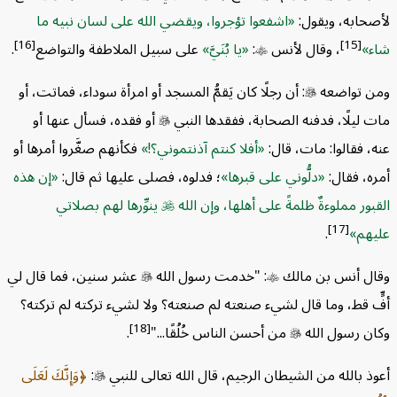
ابه، ويقول:
اشفعوا تؤجروا، ويقضي الله على لسان نبيه ما
[16]
[15]
، وقال لأنس

:
يا بُنَيَّ
على سبيل الملاطفة والتواضع
.
تواضعه

: أن رجلًا كان يَقمُّ المسجد أو امرأة سوداء، فماتت، أو
ليلًا، فدفنه الصحابة، ففقدها النبي

أو فقده، فسأل عنها أو
فقالوا: مات، قال:
أفلا كنتم آذنتموني؟!
فكأنهم صغَّروا أمرها أو
، فقال:
دلُّوني على قبرها
؛ فدلوه، فصلى عليها ثم قال:
إن هذه
ر مملوءةٌ ظلمةً على أهلها، وإن الله
​​​​​​​
ينوِّرها لهم بصلاتي
[17]
م
.
 أنس بن مالك

: "خدمت رسول الله

عشر سنين، فما قال لي
 قط، وما قال لشيء صنعته لم صنعته؟ ولا لشيء تركته لم تركته؟
[18]
 رسول الله

من أحسن الناس خُلُقًا..."
.
بالله من الشيطان الرجيم، قال الله تعالى للنبي

:
وَإِنَّكَ لَعَلَى