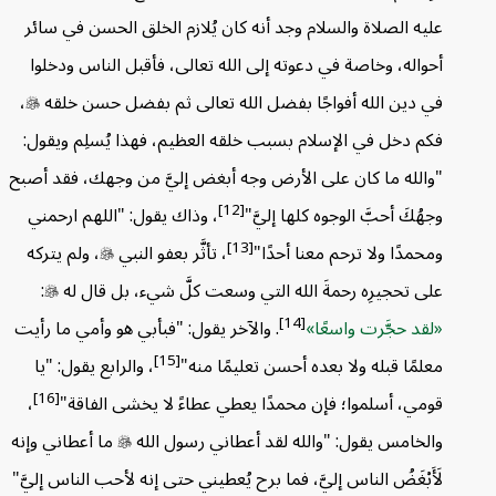
عليه الصلاة والسلام وجد أنه كان يُلازم الخلق الحسن في سائر
أحواله، وخاصة في دعوته إلى الله تعالى، فأقبل الناس ودخلوا
في دين الله أفواجًا بفضل الله تعالى ثم بفضل حسن خلقه

،
فكم دخل في الإسلام بسبب خلقه العظيم، فهذا يُسلِم ويقول:
"والله ما كان على الأرض وجه أبغض إليَّ من وجهك، فقد أصبح
[12]
وجهُكَ أحبَّ الوجوه كلها إليَّ"
، وذاك يقول: "اللهم ارحمني
[13]
ومحمدًا ولا ترحم معنا أحدًا"
، تأثَّر بعفو النبي

، ولم يتركه
على تحجيرِه رحمةَ الله التي وسعت كلَّ شيء، بل قال له

:
[14]
لقد حجَّرت واسعًا
. والآخر يقول: "فبأبي هو وأمي ما رأيت
[15]
معلمًا قبله ولا بعده أحسن تعليمًا منه"
، والرابع يقول: "يا
[16]
قومي، أسلموا؛ فإن محمدًا يعطي عطاءً لا يخشى الفاقة"
،
والخامس يقول: "والله لقد أعطاني رسول الله

ما أعطاني وإنه
لَأَبْغَضُ الناس إليَّ، فما برح يُعطيني حتى إنه لأحب الناس إليَّ"