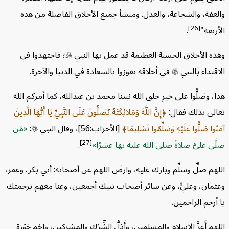
فة، والشجاعة، والعدل. ومنشأ جميع الأخلاق الفاضلة من هذه
[26]
بعة"
.
 الأخلاق الحسنة العظيمة قد عمل بها النبي

؛ فاجتهدوا في
تداء بالنبي

في أخلاقه تفوزوا بالسعادة في الدنيا والآخرة.
 وصَلُّوا على خيرِ خلق الله نبينا محمد بن عبدالله، كما أمركم الله
ى بذلك فقال:
إِنَّ اللَّهَ وَمَلائِكَتَهُ يُصَلُّونَ عَلَى النَّبِيِّ يَا أَيُّهَا الَّذِينَ
ا صَلُّوا عَلَيْهِ وَسَلِّمُوا تَسْلِيمًا
[الأحزاب:56]،
وقال النبي

:
مَن
[27]
ى عليَّ صلاةً صلى الله عليه بها عشرًا
.
م صلِّ وسلِّم وبارك عليه، وارضَ اللهم عن أصحابه: أبي بكر، وعمر،
ان، وعليٍّ، وعن سائر أصحاب نبيك أجمعين، وعنا معهم برحمتك
رحم الراحمين.
 أَعِزَّ الإسلام والمسلمين، وأَذِلَّ الشِّرْك والمشركين، واحْمِ حَوْزة