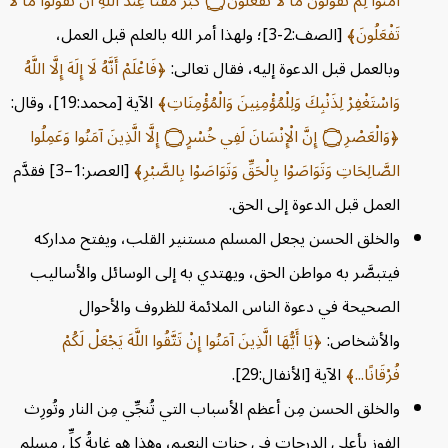
آمَنُوا لِمَ تَقُولُونَ مَا لَا تَفْعَلُونَ
۝
كَبُرَ مَقْتًا عِنْدَ اللَّهِ أَنْ تَقُولُوا مَا لَا
تَفْعَلُونَ
[الصف:2-3]؛ ولهذا أمر الله بالعلم قبل العمل،
وبالعمل قبل الدعوة إليه، فقال تعالى:
فَاعْلَمْ أَنَّهُ لَا إِلَهَ إِلَّا اللَّهُ
وَاسْتَغْفِرْ لِذَنْبِكَ وَلِلْمُؤْمِنِينَ وَالْمُؤْمِنَاتِ
الآية [محمد:19]، وقال:
وَالْعَصْرِ
۝
إِنَّ الْإِنْسَانَ لَفِي خُسْرٍ
۝
إِلَّا الَّذِينَ آمَنُوا وَعَمِلُوا
الصَّالِحَاتِ وَتَوَاصَوْا بِالْحَقِّ وَتَوَاصَوْا بِالصَّبْرِ
[العصر:1–3] فقدَّم
العمل قبل الدعوة إلى الحق.
والخلق الحسن يجعل المسلم مستنير القلب، ويفتح مداركه
فيتبصَّر به مواطن الحق، ويهتدي به إلى الوسائل والأساليب
الصحيحة في دعوة الناس الملائمة للظروف والأحوال
والأشخاص:
يَا أَيُّهَا الَّذِينَ آمَنُوا إِنْ تَتَّقُوا اللَّهَ يَجْعَلْ لَكُمْ
فُرْقَانًا...
الآية [الأنفال:29].
والخلق الحسن مِن أعظم الأسباب التي تُنجِّي مِن النار وتُورِث
الفوز بأعلى الدرجات في جنات النعيم، وهذا هو غايةُ كلِّ مسلمٍ