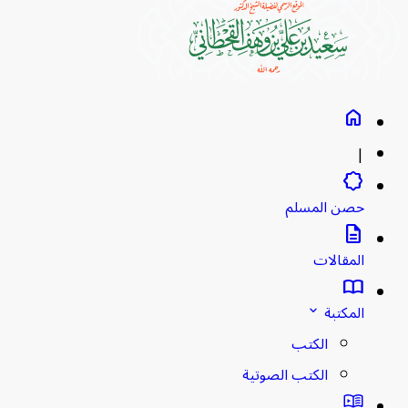
home
|
brightness_empty
حصن المسلم
description
المقالات
import_contacts
المكتبة
stat_minus_1
الكتب
الكتب الصوتية