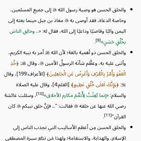
والخلق الحسن هو وصية رسول الله

إلى جميع المسلمين،
وخاصة الدعاة، فقد أوصى به

معاذ بن جبل حينما بعثه إلى
اليمن واليًا وقاضيًا وداعيًا إلى الله، فقال له:
... وخالِقِ الناسَ
[9]
بخُلُقٍ حَسَنٍ
.
والخلق الحسن ذو أهمية بالغة؛ لأن الله

أمر به نبيه الكريم،
وأثنى عليه به، وعظَّم شأنَه الرسولُ الأمين

، وقال

:
خُذِ
الْعَفْوَ وَأْمُرْ بِالْعُرْفِ وَأَعْرِضْ عَنِ الْجَاهِلِينَ
[الأعراف:199]، وقال

:
وَإِنَّكَ لَعَلَى خُلُقٍ عَظِيمٍ
[القلم:4]، وقال عليه الصلاة
[10]
والسلام:
إنما بُعِثْتُ لِأُتمِّمَ مكارم الأخلاق
، وسئلت عائشة
رضي الله عنها عن خلقه

فقالت: "... فإنَّ خلق نبيكم

كان
[11]
القرآن"
.
والخلق الحسن مِن أعظم الأساليب التي تجذب الناس إلى
الإسلام، والهداية، والاستقامة؛ ولهذا مَن تتبَّع سيرة المصطفى