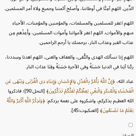
ِين. اللهم آمِنَّا في أوطاننا، وأصلح أئمتنا وجميع ولاة أمر المسلمين.
م اغفر للمسلمين والمسلمات، والمؤمنين والمؤمنات، الأحياء
 والأموات. اللهم اغفر لأمواتنا وأموات المسلمين، وأَعِذْهم مِن
 القبر وعذاب النار، برحمتك يا أرحم الراحمين.
م إنا نسألك الهدى والتُّقى، والعفاف والغنى، اللهم اهدنا وسد
دنا،
ا آتِنا في الدنيا حَسَنَةً وفي الآخرة حَسَنَةً وقِنَا عذابَ النار.
 الله،
إِنَّ اللَّهَ يَأْمُرُ بِالْعَدْلِ وَالإِحْسَانِ وَإِيتَاءِ ذِي الْقُرْبَى وَيَنْهَى عَنِ
شَاءِ وَالْمُنكَرِ وَالْبَغْيِ يَعِظُكُمْ لَعَلَّكُمْ تَذَكَّرُونَ
[النحل:90]؛ فاذكروا
 العظيم يذكركم، واشكروه على نعمه يزدكم:
وَلَذِكْرُ اللَّهِ أَكْبَرُ وَاللَّهُ
مُ مَا تَصْنَعُونَ
[العنكبوت:45].
واشي