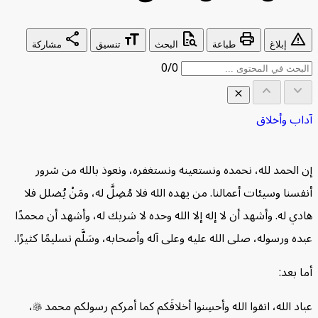
share
format_size
quick_reference_all
print
wa
إبلاغ
طباعة
البحث
تنسيق
مشاركة
0/0
keyboard_arrow_up
keyboar
close
 وأخلاق
ول المحتويات
⌃
لحمد لله، نحمده ونستعينه ونستغفره، ونعوذ بالله من شرور
ار وفضائل حسن الخلق
نا وسيئات أعمالنا. من يهده الله فلا مُضِلَّ له، ومَنْ يُضلل فلا
 أعظم روابط الإيمان وأعلى درجاته
 له. وأشهد أن لا إله إلا الله وحده لا شريك له، وأشهد أن محمدًا
ورة اجتماعية لجميع المجتمعات
 ورسوله، صلى الله عليه وعلى آله وأصحابه، وسَلَّم تسليمًا كثيرًا.
عل المسلم من أحسن الناس
بعد:
م القربات وأجلُّ العطايا والهبات
 رسول الله  إلى جميع المسلمين
 الله، اتقوا الله وأحسِنوا أخلاقَكم كما أمركم رسولكم محمد

،