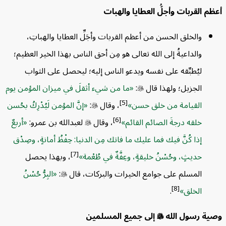
 القربات وأجلُّ العطايا والهبات
والخلق الحسن من أعظم القربات وأجَلِّ العطايا والهباتِ،
والداعيةُ إلى الله تعالى هو مِن أحق الناس بهذا الخير العظيم؛
ليُطبِّقه على نفسه ويدعو الناس إليه؛ ليحصل على الثواب
الجزيل؛ ولهذا قال

:
ما من شيء أثقلَ في ميزان المؤمن يوم
[5]
القيامة من خلق حسن
، وقال

:
إنَّ المؤمن لَيُدْرِكُ بحُسن
[6]
خلقه درجةَ الصائم القائم
، وقال

لعبدالله بن عمرو:
أربعٌ
إذا كُنَّ فيك فما عليك ما فاتك مِن الدنيا: حِفْظُ أمانةٍ، وصِدْق
[7]
حديثٍ، وحُسْنُ خليقةٍ، وعِفَّةٌ في طُعْمة
، وبهذا يحصل
المسلم على جوامع الخيرات والبركات، قال

:
البِرُّ حُسْنُ
[8]
الخلق
.
ة رسول الله

إلى جميع المسلمين