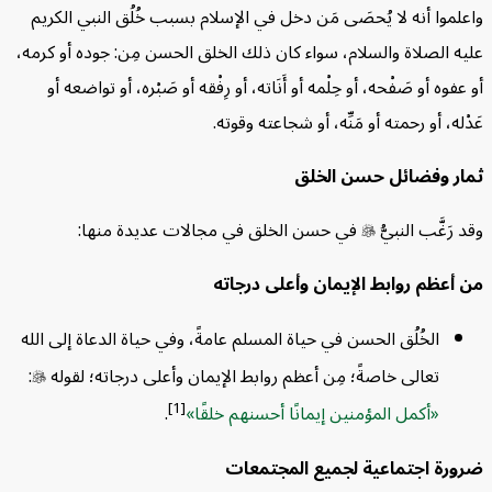
ذا يشمل الخلق الحسن؟
موا أنه لا يُحصَى مَن دخل في الإسلام بسبب خُلُق النبي الكريم
 الصلاة والسلام، سواء كان ذلك الخلق الحسن مِن: جوده أو كرمه،
وه أو صَفْحه، أو حِلْمه أو أَنَاته، أو رِفْقه أو صَبْره، أو تواضعه أو
ه، أو رحمته أو مَنِّه، أو شجاعته وقوته.
ر وفضائل حسن الخلق
َغَّب النبيُّ

في حسن الخلق في مجالات عديدة منها:
عظم روابط الإيمان وأعلى درجاته
الخُلُق الحسن في حياة المسلم عامةً، وفي حياة الدعاة إلى الله
تعالى خاصةً؛ مِن أعظم روابط الإيمان وأعلى درجاته؛ لقوله

:
[1]
أكمل المؤمنين إيمانًا أحسنهم خلقًا
.
رة اجتماعية لجميع المجتمعات