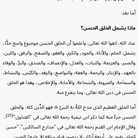
بعد:
ا يشمل الخلق الحسن؟
 الله، اتقوا الله تعالى، واعلموا أن الخلق الحسن موضوع واسع جدًّا،
: الحلم، والأناة، والجود، والكرم، والعفو، والصفح، والرفق، واللين،
بر، والعزيمة، والثبات، والعدل، والإنصاف، والصدق، والبرَّ، والوفاء
هد، والإيثار، والرحمة، والعفة، والتواضع، والزهد، والكَيْس، والنشاط،
ماحة، والمروءة، والشجاعة، والأمانة، والإخلاص... وهذا هو الخلق
ن في دين الله تعالى، وما يتفرع منه.
الخلق العظيم الذي مدح اللهُ به النبيَّ

فهو الدِّين كله، والخلق
[25]
ن جزءٌ منه كما ذكر ابن تيمية رحمه الله تعالى في "الفتاوى"
،
 الإمام ابن القيم رحمه الله تعالى في "مدارج السالكين": "حسن
ق يقوم على أربعة أركان لا يتصور قيام ساقِه إلا عليها: الصبر،