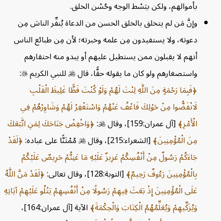
بأموالهم، ولكن ببَسْط الوجه وحُسْن الخلق.
وإنَّ مَن لم يتخلق بالخلق الحسن من الدعاة يُنفِّر الناسَ مِن
دعوته، ولا يستفيدون مِن علمه وخبرته؛ لأن مِن طبائع الناس
أنهم لا يقبلون ممن يستطيل عليهم أو يبدو منه احتقارهم
واستصغارهم ولو كان ما يقوله حقًّا، قال

للنبي الكريم

:
فَبِمَا رَحْمَةٍ مِنَ اللَّهِ لِنْتَ لَهُمْ وَلَوْ كُنْتَ فَظًّا غَلِيظَ الْقَلْبِ
لَانْفَضُّوا مِنْ حَوْلِكَ فَاعْفُ عَنْهُمْ وَاسْتَغْفِرْ لَهُمْ وَشَاوِرْهُمْ فِي
الْأَمْرِ
[آل عمران:159]، وقال

:
وَاخْفِضْ جَنَاحَكَ لِمَنِ اتَّبَعَكَ
مِنَ الْمُؤْمِنِينَ
[الشعراء:215]، وقال

مُمْتَنًّا على عباده:
لَقَدْ
جَاءَكُمْ رَسُولٌ مِنْ أَنْفُسِكُمْ عَزِيزٌ عَلَيْهِ مَا عَنِتُّمْ حَرِيصٌ عَلَيْكُمْ
بِالْمُؤْمِنِينَ رَءُوفٌ رَحِيمٌ
[التوبة:128]، وقال تعالى:
لَقَدْ مَنَّ اللَّهُ
عَلَى الْمُؤْمِنِينَ إِذْ بَعَثَ فِيهِمْ رَسُولًا مِنْ أَنْفُسِهِمْ يَتْلُو عَلَيْهِمْ آيَاتِهِ
وَيُزَكِّيهِمْ وَيُعَلِّمُهُمُ الْكِتَابَ وَالْحِكْمَةَ
الآية [آل عمران:164]،