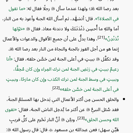
بعد رضا الله

؛ ولهذا عندما سأل

رجلًا فقال له:
ما تقول
في الصلاة؟
. قال: أتشهَّد، ثم أسأل الله الجنة وأعوذ به من النار،
أما واللهِ ما أُحسِن دَنْدَنَتَكَ ولا دندنة معاذ. فقال

حَوْلها
[21]
نُدَنْدِنُ
، وهذا يدلُّ على أن جميع الأقوال والدعوات والأعمال
إنما هو من أجل الفوز بالجنة والنجاة من النار بعد رضا الله

.
وقد تكفَّل

ببيتٍ في أعلى الجنة لمن حَسَّن خلقه، فقال:
أنا
زعيمٌ ببيتٍ في رَبَضِ الجنة لمن ترك المِراء وإن كان مُحِقًّا،
وببيتٍ في وسط الجنة لمن ترك الكذب وإن كان مازحًا، وببيتٍ
[22]
في أعلى الجنة لمن حَسَّن خلقه
.
والخلق الحسن مِن أكثر الأعمال التي يَدخل بها المسلمُ الجنةَ،
فقد سُئل النبيُّ

عن أكثر ما يُدخِل الناسَ الجنة، فقال:
تقوى
[23]
الله وحسن الخلق
، وبيَّن

أنَّ النار تَحْرم على كلِّ قريبٍ
هَيِّنٍ سهل؛ فعن عبدالله بن مسعود

قال: قال رسول الله

: