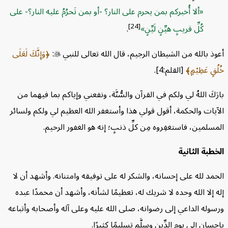
ألا أُخبركم بمن يحرم على النار؟ -أو بمن تَحرُمُ عليه النار؟- على
[24]
كُلِّ قريبٍ هيِّنٍ لَيِّنٍ
.
 بالله من الشيطان الرجيم، قال الله تعالى للنبي

:
وَإِنَّكَ لَعَلَى
 عَظِيْمٍ
[القلم:4].
كَ اللهُ لي ولكم في القرآن والسُّنَّة، ونفعني وإياكم بما فيهما من
ات والحكمة، أقول قولي هذا وأستغفر الله العظيم لي ولكم ولسائر
لمين، فاستغفِروه مِن كلِّ ذنبٍ؛ إنه هو الغفور الرحيم.
بة الثانية
د لله على إحسانه، والشكر له على توفيقه وامتنانه. وأشهد أن لا
إلا الله وحده لا شريك له، تعظيمًا لشأنه، وأشهد أن محمدًا عبده
له الداعي إلى رضوانه، صلى الله عليه وعلى آله وأصحابه وأتباعه
ان إلى يوم الدِّين وسلَّم تسليمًا كثيرًا.