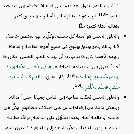
[17]
، والسادس يقول بعد عفو النبي

عنه: "جئتكم مِن عند خير
[18]
الناس"
، ثم يدعو قومه للإسلام فأسلم منهم خلق كثير.
وهناك أمثلة كثيرة جدًّا.
والخلق الحسن هو أمنية كل مسلم، وكلِّ داعيةٍ مخلص خاصة؛
لأنه بذلك ينجو ويفوز وينجح في جميع أموره الخاصة والعامة؛
ولهذه الأهمية كان

يدعو ربه أن يهديه للخلق الحسن، فكان

أحيانًا يقول في استفتاحه للصلاة:
واهدني لأحسن الأخلاق، لا
[19]
يهدي لأحسنها إلا أنت
، وكان يقول:
اللهم كما أحسنت
[20]
خَلْقي فحسِّن خُلُقي
.
والخلق الحسن يُحبِّب صاحبه إلى الناس جميعًا، حتى أعدائه،
ويتمكن بذلك من إرضاء الناس على اختلاف طبقاتهم، وكلُّ مَن
جالسه أو خالطه أحبه، وبهذا يَسهُل على الداعية إدراكُ مطالبه
السامية بإذن الله تعالى؛ لأن الدعاة إلى الله

لا يَسَعُون الناسَ