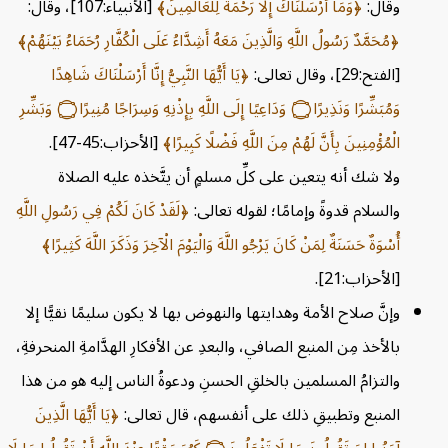
وقال:
وَمَا أَرْسَلْنَاكَ إِلَّا رَحْمَةً لِلْعَالَمِينَ
[الأنبياء:107]، وقال:
مُحَمَّدٌ رَسُولُ اللَّهِ وَالَّذِينَ مَعَهُ أَشِدَّاءُ عَلَى الْكُفَّارِ رُحَمَاءُ بَيْنَهُمْ
[الفتح:29]، وقال تعالى:
يَا أَيُّهَا النَّبِيُّ إِنَّا أَرْسَلْنَاكَ شَاهِدًا
وَمُبَشِّرًا وَنَذِيرًا
۝
وَدَاعِيًا إِلَى اللَّهِ بِإِذْنِهِ وَسِرَاجًا مُنِيرًا
۝
وَبَشِّرِ
الْمُؤْمِنِينَ بِأَنَّ لَهُمْ مِنَ اللَّهِ فَضْلًا كَبِيرًا
[الأحزاب:45-47].
ولا شك أنه يتعين على كلِّ مسلمٍ أن يتَّخذه عليه الصلاة
والسلام قدوةً وإمامًا؛ لقوله تعالى:
لَقَدْ كَانَ لَكُمْ فِي رَسُولِ اللَّهِ
أُسْوَةٌ حَسَنَةٌ لِمَنْ كَانَ يَرْجُو اللَّهَ وَالْيَوْمَ الْآخِرَ وَذَكَرَ اللَّهَ كَثِيرًا
[الأحزاب:21].
وإنَّ صلاح الأمة وهدايتها والنهوض بها لا يكون سليمًا نقيًّا إلا
بالأخذ مِن المنبع الصافي، والبعدِ عن الأفكارِ الهدَّامةِ المنحرفةِ،
والتزامُ المسلمين بالخلقِ الحسنِ ودعوةُ الناس إليه هو من هذا
المنبع وتطبيقِ ذلك على أنفسهم، قال تعالى:
يَا أَيُّهَا الَّذِينَ