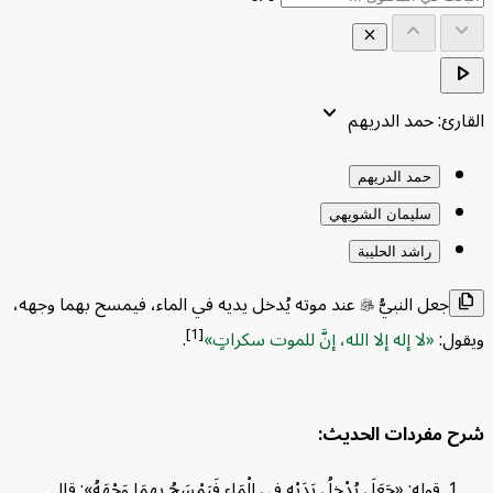
keyboard_arrow_up
keyboard_a
close
play_
keyboard_arrow_down
ارئ: حمد الدريهم
حمد الدريهم
سليمان الشويهي
راشد الحليبة
جعل النبيُّ

عند موته يُدخل يديه في الماء، فيمسح بهما وجهه،
fi
[1]
ول:
لا إله إلا الله، إنَّ للموت سكراتٍ
.
ول المحتويات
⌃
 مفردات الحديث:
ح مفردات الحديث:
قوله: «جَعَلَ يُدْخِلُ يَدَيْهِ فِي الْمَاءِ فَيَمْسَحُ بِهِمَا وَجْهَهُ»: قال
 يستفاد من الحديث: