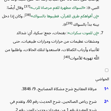
[37]
النبي

:
السواك مطهرة للفم مرضاة للرب
وقال أيضًا:
[38]
إن أفواهكم طرق للقرآن، فطيبوها بالسواك
، وكان إذا دخل
[39]
بيته بدأ بالسواك

.
إن للموت سكرات
: بفتحات، جمع: سكرة، أي: شدائد
ومشقات عظيمات من حرارات ومرارات طبيعيات، حتى
للأنبياء وأرباب الكمالات، فاستعدوا لتلك الحالات، واطلبوا من
[40]
اللَّه تهوينه للأموات
.
واشي
مرقاة المفاتيح شرح مشكاة المصابيح، 9/ 3846.
شرح رياض الصالحين، شرح الحديث رقم 60، وتقدم في
شرح المفردة رقم 1 من مفردات حديث المتن رقم 2.