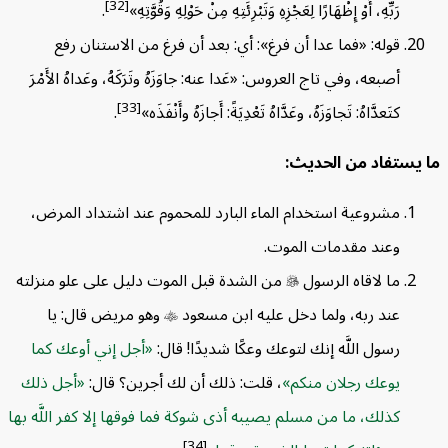
[32]
رَبِّهِ، أَوْ إِظْهَارًا لِعَجْزِهِ وَتَبْرِئَتِهِ مِنْ حَوْلِهِ وَقُوَّتِهِ»
.
قوله: «فما عدا أن فرغ»: أي: بعد أن فرغ من الاستنان رفع
أصبعه، وفي تاج العروس: «عَدا عنه: جاوَزَهُ وتَرَكَهُ، وعَداهُ الأَمْرَ
[33]
كتَعدَّاهُ: تَجاوَزَهُ، وعَدَّاهُ تَعْدِيَةً: أَجازَهُ وأَنْفَذَه»
.
يستفاد من الحديث:
مشروعية استخدام الماء البارد للمحموم عند اشتداد المرض،
وعند مقدمات الموت.
ما لاقاه الرسول

من الشدة قبل الموت دليل على علو منزلته
عند ربه، ولما دخل عليه ابن مسعود

وهو مريض قال: يا
رسول اللَّه إنك لتوعك وعكًا شديدًا! قال:
أجل إني أوعك كما
يوعك رجلان منكم
، قلت: ذلك أن لك أجرين؟ قال:
أجل ذلك
كذلك، ما من مسلم يصيبه أذى شوكة فما فوقها إلا كفر اللَّه بها
[34]