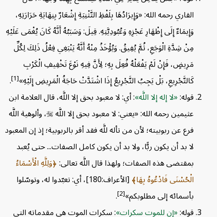
القاري رحمه الله: «وَإِيرَادُهَا بِلَفْظِ التَّثْنِيَةِ إِشْعَارٌ بِنِهَايَةِ حَرَارَتِهِ،
وَإِيمَاءٌ إِلَى إِظْهَارِ عَجْزِهِ وَعُبُودِيَّتِهِ. قِيلَ: وَسَبَبُهُ أَنَّهُ كَانَ يُغْمَى عَلَيْهِ
مِنْ شِدَّةِ الْوَجَعِ، ثُمَّ يُفِيقُ. وَيُؤْخَذُ مِنْهُ أَنَّهُ يَنْبَغِي فِعْلُ ذَلِكَ لِكُلِّ
مَرِيضٍ، فَإِنْ لَمْ يَفْعَلْهُ فُعِلَ بِهِ؛ لِأَنَّ فِيهِ نَوْعَ تَخْفِيفِ الْكَرْبِ
[1]
كَالتَّجْرِيعِ، بَلْ يَجِبُ التَّجْرِيعُ إِذَا اشْتَدَّتْ حَاجَةُ الْمَرِيضِ إِلَيْهِ»
.
قوله:
لا إله إلا اللَّه
: أي: لا معبود بحق إلا اللَّه، قال العلامة ابن
عثيمين رحمه الله: «يعني: لا معبود بحق إلا اللَّه

، وألوهية اللَّه
فرع عن ربوبيته؛ لأن من تأله للَّه فقد أقر بالربوبية؛ إذ إن المعبود
لا بد أن يكون ربًّا، ولا بد أن يكون كامل الصفات... حتى يُعبد
بمقتضى هذه الصفات؛ ولهذا قال اللَّه تعالى:
وَلِلَّهِ الْأَسْمَاءُ
الْحُسْنَى فَادْعُوهُ بِهَا
[الأعراف:180]، أي: تعبّدوا له، وتوسّلوا
[2]
بأسمائه إلى مطلوبكم»
.
قوله:
إن للموت سكرات
: سكرات الموت هي مقدماته التي