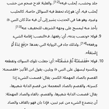
[12]
جلد وخشب، يُحلب فيه»
، والعلبة: قدح ضخم من خشب
يُحلب فيه، أي: هو إناء تحفظ فيه السوائل خاصة، كالحليب
وغيره، وهو هنا في الحديث يشير إلى أن فيه ماءً كان النبي

[13]
يأخذ منه ليمسح على وجهه الشريف للتخفيف عنه
.
قوله: «ونصب يده»، أي: رفعها، فـ«النصب: إقامة الشيء
[14]
ورفعه»
، ولذلك جاء في الرواية التي بعدها: «رَفَعَ يَدَهُ أَوْ
إِصْبَعَهُ».
قوله: «فَقَصَمْتُهُ ثُمَّ مَضَغْتُهُ»: أي: جعلت تلوك السواك وتقطعه
وتكسره ليسهل على النبي

ويلين، يقول ابن الأثير: «فقصمته:
القصم بالصاد المهملة: الكسر، يقال: قصمت الشيء: إذا
كسرته، والقضم بالضاد المعجمة: من قضم الدابة شعيرها،
يقال: قضمت الدابة شعيرها، والفصم، بالفاء والصاد المهملة:
أن يتصدع الشيء من غير تبين، فإذا بان فهو بالقاف والصاد