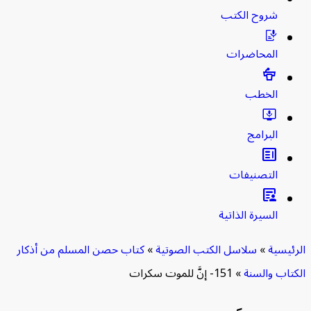
شروح الكتب
المحاضرات
الخطب
البرامج
clarify
التصنيفات
article_person
السيرة الذاتية
ئيسية
»
سلاسل الكتب الصوتية
»
كتاب حصن المسلم من أذكار
تاب والسنة
»
151- إنَّ للموت سكرات