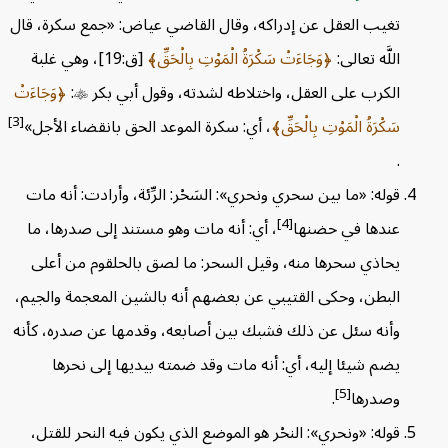
تغيب العقل عن إدراكه، وقال القاضي عياض: «جمع سكرة، قال
اللَّه تعالى:
وَجَاءَتْ سَكْرَةُ الْمَوْتِ بِالْحَقِّ
[ق:19]، وهي غلبة
الكرب على العقل، واختلاطه لشدته، وقول أبي بكر

:
وَجَاءَتْ
[3]
سَكْرَةُ الْمَوْتِ بِالْحَقِّ
، أي: سكرة الموعد الحق بانقضاء الأجل»
.
قوله: «ما بين سحري ونحري»: السَحْر: الرِّئة، وأرادت: أنه مات
[4]
عندها في حضنها
، أي: أنه مات وهو مستند إلى صدرها، ما
يحاذي سحرها منه، وقيل السحر: ما لصق بالحلقوم من أعلى
البطن، وحكى القتيبي عن بعضهم أنه بالشين المعجمة والجيم،
وأنه سئل عن ذلك فشبك بين أصابعه، وقدمها عن صدره، كأنه
يضم شيئا إليه، أي: أنه مات وقد ضمته بيديها إلى نحرها
[5]
وصدرها
.
قوله: «ونحري»: النحْر هو الموضع الذي يكون فيه النحر للقتل،