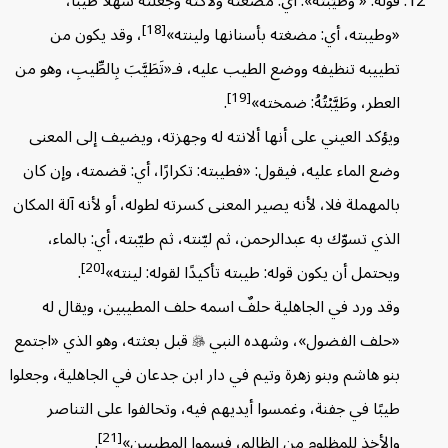
قوله: « وَطَيَّبْتُهُ»: أي: مضغته ولاكته وجعلته سهلًا طيبًا،
[18]
«وطيبته، أي: مضغته بأسنانها ولينته»
، وقد يكون من
تطييبه تنظيفه ووضع الطيب عليه، فـ«تَطَيَّبَ بِالطِّيبِ، وهو من
[19]
العطر، وطَيَّبْتُهُ: ضمخته»
.
ويؤكد العيني على أنها ألانته له وجهزته، ويضيف إلى المعنى
وضع الماء عليه، فيقول: «فطيبته: تكرارًا، أي: قضمته، وإن كان
بالمهملة فلا، لأنه يصير المعنى كسرته لطوله، أو لأنه آلة المكان
الذي تسوّك به عبدالرحمن، ثم ليّنته، ثم طيّبته، أي: بالماء،
[20]
ويحتمل أن يكون قوله: طيبته تأكيدًا لقوله: لينته»
.
وقد ورد في الجاهلية حلفٌ اسمه حلف المطيبين، ويقال له
«حلف الفضول»، وشهده النبي

قبل بعثته، وهو الذي «اجتمع
بنو هاشم وبنو زهرة وتيم في دار ابن جدعان في الجاهلية، وجعلوا
طيبًا في جفنة، وغمسوا أيديهم فيه، وتحالفوا على التناصر
[21]
والأخذ للمظلوم من الظالم، فسموا المطيبين»
.