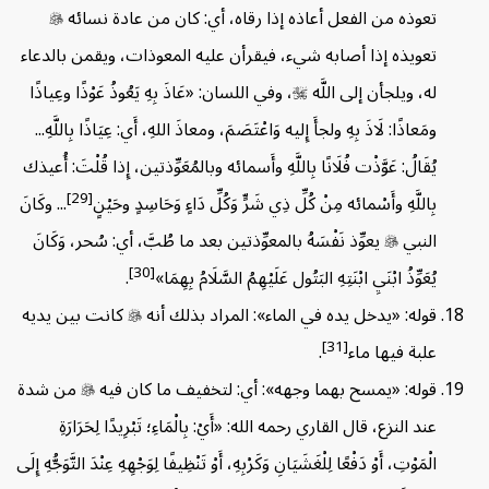
تعوذه من الفعل أعاذه إذا رقاه، أي: كان من عادة نسائه

تعويذه إذا أصابه شيء، فيقرأن عليه المعوذات، ويقمن بالدعاء
له، ويلجأن إلى اللَّه

، وفي اللسان: «عَاذَ بِهِ يَعُوذُ عَوْذًا وعِياذًا
ومَعاذًا: لَاذَ بِهِ ولجأَ إِليه وَاعْتَصَمَ، ومعاذَ اللهِ، أَي: عِيَاذًا بِاللَّهِ...
يُقَالُ: عَوَّذْت فُلَانًا بِاللَّهِ وأَسمائه وبالمُعَوِّذتين، إِذا قُلْتَ: أُعيذك
[29]
بِاللَّهِ وأَسْمائه مِنْ كُلِّ ذِي شَرٍّ وَكُلِّ دَاءٍ وَحَاسِدٍ وحَيْنٍ
... وكَانَ
النبي

يعوِّذ نَفْسَهُ بالمعوِّذتين بعد ما طُبَّ، أي: سُحر، وَكَانَ
[30]
يُعَوِّذُ ابْنَيِ ابْنَتِهِ البَتُول عَلَيْهِمُ السَّلَامُ بِهِمَا»
.
قوله: «يدخل يده في الماء»: المراد بذلك أنه

كانت بين يديه
[31]
علبة فيها ماء
.
قوله: «يمسح بهما وجهه»: أي: لتخفيف ما كان فيه

من شدة
عند النزع، قال القاري رحمه الله: «أَيْ: بِالْمَاءِ؛ تَبْرِيدًا لِحَرَارَةِ
الْمَوْتِ، أَوْ دَفْعًا لِلْغَشَيَانِ وَكَرْبِهِ، أَوْ تَنْظِيفًا لِوَجْهِهِ عِنْدَ التَّوَجُّهِ إِلَى