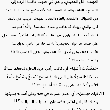
المهملة. قال الحميدي: والذي في حديث عائشة أقرب إلى
القضم -بالقاف والضاد المعجمة-؛ لأنه مضغ وتليين لما اشتد
من السواك، والفصم بالفاء والصاد المهملة قريب من ذلك.
قال: والذي رويناه فبالقاف والضاد المعجمة، واللَّه أعلم بما
قالته، أو بما قاله الراوي عنها. قلت [القائل ابن الأثير]: ومما يدل
على صحة ما رواه الحميدي: أنه قد جاء في باقي الروايات:
«فمضغته»، وفي أخرى: «ألينه»، وهو بمعنى القضم، بالقاف
[15]
والضاد المعجمة»
.
«فَمَضَغْتُ رَأْسَهَا»، أي: لاكت رأس جريد النخل؛ لتجعلها سواكًا
صالحًا ليّنًا سهلًا على النبي

، فـ«مَضَغَ يَمْضَغُ ويَمْضُغُ مَضْغًا:
[16]
لاكَ، وأَمْضَغَه الشيءَ ومَضَّغَه: أَلاكَه إِياه»
.
قوله: «يستنّ»: أي: يضع السواك في فمه وعلى أسنانه يسوكها،
[17]
ولذلك قال ابن الأثير: «الاستنان: التسوّك بالسواك»
.