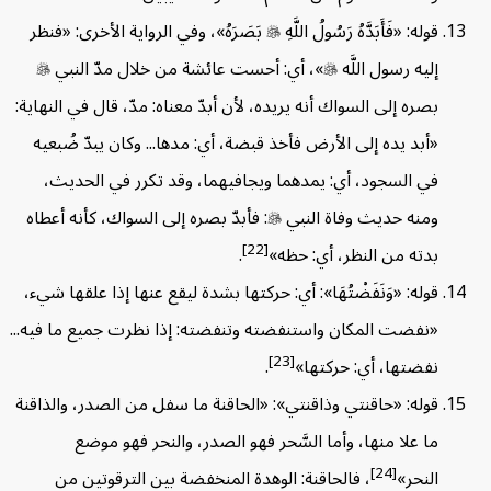
قوله: «فَأَبَدَّهُ رَسُولُ اللَّهِ

بَصَرَهُ»، وفي الرواية الأخرى: «فنظر
إليه رسول اللَّه

»، أي: أحست عائشة من خلال مدّ النبي

بصره إلى السواك أنه يريده، لأن أبدّ معناه: مدّ، قال في النهاية:
«أبد يده إلى الأرض فأخذ قبضة، أي: مدها... وكان يبدّ ضُبعيه
في السجود، أي: يمدهما ويجافيهما، وقد تكرر في الحديث،
ومنه حديث وفاة النبي

: فأبدّ بصره إلى السواك، كأنه أعطاه
[22]
بدته من النظر، أي: حظه»
.
قوله: «وَنَفَضْتُهَا»: أي: حركتها بشدة ليقع عنها إذا علقها شيء،
«نفضت المكان واستنفضته وتنفضته: إذا نظرت جميع ما فيه...
[23]
نفضتها، أي: حركتها»
.
قوله: «حاقنتي وذاقنتي»: «الحاقنة ما سفل من الصدر، والذاقنة
ما علا منها، وأما السَّحر فهو الصدر، والنحر فهو موضع
[24]
النحر»
، فالحاقنة: الوهدة المنخفضة بين الترقوتين من