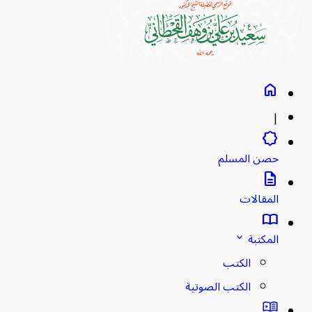
home
|
brightness_empty
حصن المسلم
description
المقالات
import_contacts
المكتبة
stat_minus_1
الكتب
الكتب الصوتية