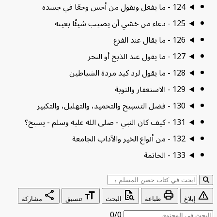
124 - ما يفعل ويقول من أحس وجعًا في جسده
125 - دعاء من خشي أن يصيب شيئًا بعينه
126 - ما يقال عند الفزع
127 - ما يقول عند الذبح أو النحر
128 - ما يقول لرد كيد مردة الشياطين
129 - الاستغفار والتوبة
130 - فضل التسبيح والتحميد، والتهليل، والتكبير
131 - كيف كان النبي - صلى الله عليه وسلم - يسبح؟
132 - من أنواع الخير والآداب الجامعة
133 - الخاتمة
ابحث عن:
share
format_size
quick_reference_all
print
war
إبلاغ
طباعة
البحث
تنسيق
مشاركة
0/0