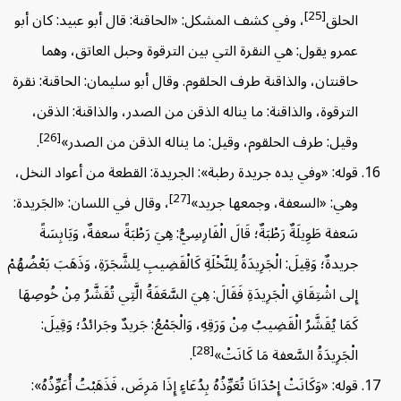
[25]
الحلق
، وفي كشف المشكل: «الحاقنة: قال أبو عبيد: كان أبو
عمرو يقول: هي النقرة التي بين الترقوة وحبل العاتق، وهما
حاقنتان، والذاقنة طرف الحلقوم. وقال أبو سليمان: الحاقنة: نقرة
الترقوة، والذاقنة: ما يناله الذقن من الصدر، والذاقنة: الذقن،
[26]
وقيل: طرف الحلقوم، وقيل: ما يناله الذقن من الصدر»
.
قوله: «وفي يده جريدة رطبة»: الجريدة: القطعة من أعواد النخل،
[27]
وهي: «السعفة، وجمعها جريد»
، وقال في اللسان: «الجَريدة:
سَعفة طَوِيلَةٌ رَطْبَةٌ؛ قَالَ الْفَارِسِيُّ: هِيَ رَطْبَةً سعفةٌ، وَيَابِسَةً
جريدةٌ؛ وَقِيلَ: الْجَرِيدَةُ لِلنَّخْلَةِ كَالْقَضِيبِ لِلشَّجَرَةِ، وَذَهَبَ بَعْضُهُمْ
إِلى اشْتِقَاقِ الْجَرِيدَةِ فَقَالَ: هِيَ السَّعَفَةُ الَّتِي تُقَشَّرُ مِنْ خُوصِهَا
كَمَا يُقَشَّرُ الْقَضِيبُ مِنْ وَرَقِهِ، وَالْجَمْعُ: جَريدٌ وجَرائدُ؛ وَقِيلَ:
[28]
الْجَرِيدَةُ السَّعفة مَا كَانَتْ»
.
قوله: «وَكَانَتْ إِحْدَانَا تُعَوِّذُهُ بِدُعَاءٍ إِذَا مَرِضَ، فَذَهَبْتُ أُعَوِّذُهُ»: