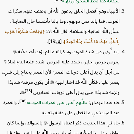
سيئاته كما تحط الشجرة ورقها
.
الأنبياء وهم أفضل الخلق يدعون اللَّه أن يخفف عنهم سكرات
الموت، فما بالنا بمن دونهم، وما بالنا بأنفسنا حال المعاينة،
نسأل اللَّه العافية والسلامة، قال اللَّه

:
وَجَاءَتْ سَكْرَةُ الْمَوْتِ
بِالْحَقِّ ذَلِكَ مَا كُنْتَ مِنْهُ تَحِيدُ
[ق:19].
وقد أُوتي من شدة الموت وسكراته ما لم يؤت أحد؛ لأنه

يمرض مرض رجلين، شدد عليه المرض، شدد عليه النزع لماذا؟
من أجل أن ينال أعلى درجات الصبر؛ لأن الصبر يحتاج إلى شيء
يصبر عليه، فكأن اللَّه قد اختار لنبيه

أن يكون مرضه شديدًا
[35]
ونزعه شديدًا؛ حتى ينال أعلى درجات الصابرين

.
[36]
جاء عند الترمذي:
اللَّهم أعني على غمرات الموت
، والغمرة
عند الموت: هي ما تغطي على عقله وتغيبه.
جاء في هذا الحديث ذكر اعتناء الرسول

بالسواك، وإنما كان
يواظب على ذلك لأنه من أسباب رضا اللَّه على العبد، وقد قال