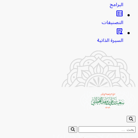
البرامج
clarify
التصنيفات
article_person
السيرة الذاتية
ث عن: