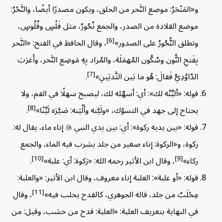
و«المَنْحَرُ: موضع النَّحر من الحلق، ويكون مصدرًا أيضًا، والنَّحْرُ:
موضع القلادة من الصدر، والجمع نُحُورٌ، مثل فَلْسٍ وفُلُوسٍ،
[6]
وتطلق النُّحُورُ على الصدور»
، وقال الحافظ في الفتح: «النَّحر
بِفَتحِ النُّون وسُكُون المُهمَلَة، والمُراد بِهِ مَوضِع النَّحر، وأَغرَبَ
[7]
الدّاوُدِيُّ فَقالَ: هُو ما بَين الثَّديَينِ»
.
قوله: «أليِّنُه لك»: أي: أسهّله لك، ليصبح سهلًا في الفم، ولا
[8]
يحتاج إلى جهد في التسوّك، «ولَيَّنه وأَلْيَنه: صَيَّرَه لَيِّنًا»
.
قوله: «بين يديه ركوة»: أي: بين يدي النبي

إناء ماء، يقال له:
ركوة، و«الركوة: إناء صغير من جلد يشرب فيه الماء، والجمع
[10]
[9]
ركاء»
، وقال ابن الأثير رحمه الله: «رَكوة: أي: علبة»
.
قوله: «أو علبة»: العلبة إناء معروف، وقال ابن الأثير: «والعلبة:
[11]
مِحْلَبٌ من جلد، قاله الجوهري، كالقدح يحلب فيه»
، وقال
في النهاية بتعريف العلبة: «العلبة: قدح من خشب، وقيل: من