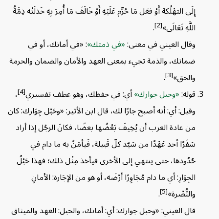
إِلَى التهْلُكة أَوْ فعَل مَا حُرِّم عَلَيْهِ أَوْ خَالَفَ مَا أُمِرَ بِهِ خَذلَتْه ذِمَّةُ
[2]
اللَّهِ تَعَالَى»
.
وقال العيني في معنى:
في ذمتك
: «في أمانك، أو في
ضمانك، والذمة تجيء بمعنى العهد والأمان والضمان والحرمة
[3]
والحق»
.
[4]
قوله:
وحبل جوارك
أي: في حفظك، وهو عطف تفسيري
،
وقيل: أي: أنه أصبح جارًا لك، قال ابن الأثير: «وحَبْل جِوَارك: كان
من عادة العرب أن يُخِيفَ بَعْضُها بعضًا، فكانَ الرجُل إذا أراد
سَفَرًا أخذ عَهْدًا من سَيّد كلّ قَبيلة، فَيأمَنُ به ما دام في
حُدُودها، حتى ينتهي إلى الأخرى فيأخذ مِثْل ذلك؛ فهذا حَبْلُ
الجِوَارِ: أي ما دام مُجَاوِرًا أرْضَه، أو هو من الإجَارة: الأمانِ
[5]
والنُّصْرة»
.
قال العيني: «وحبل جوارك: أي: أمانك، والحبل: العهد والميثاق