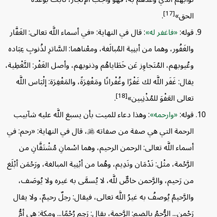
[17]
الحق»
.
قوله:
فاغفر له
: قال في النهاية: «في أسماء اللَّه تعالى: الغَفَّار
والغَفُور، وهما من أبنِية المُبالَغة، ومعْناهما: السَّاترِ لذُنوبِ عِبَاده
وعُيوبهم، المُتَجاوِز عَن خَطَاياهُم وذنوبهم، وأصل الغَفْر: التَّغْطِية،
يقال: غَفَر اللَّه لك غَفْرًا وغُفْرانًا ومَغْفِرَةً، والمَغْفِرَة: إلْبَاس اللَّه
[18]
تعالى العَفْوَ للمُذْنِبين»
.
قوله:
وارحمه
: وهذا دعاء للميت بأن يسبغ اللَّه عليه شآبيب
الرحمة التي هي صفة من صفاته

، قال في النهاية: «رحم: في
أسماء اللَّه تعالى: الرحمن الرحيم، وهما اسْمانِ مُشْتَقَّانِ من
الرَّحْمة، مثْل: نَدْمَان ونَدِيم، وهُما من أبْنِية المبالغة، ورَحْمَن أبْلَغ
من رَحيم، والرَّحمن خاصٌّ للَّه، لا يُسمَّى به غيره ولا يُوصَف،
والرَّحيمُ يُوصفُ به غيرُ اللَّه تعالى، فيقال: رجلٌ رحيمٌ، ولا يقال
رَحْمن... الرُّحمُ بالضم: الرَّحمة، يقال: رَحِم رُحْمًا... ومكة: هي أمُّ