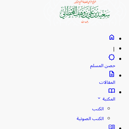
home
|
brightness_empty
حصن المسلم
description
المقالات
import_contacts
المكتبة
stat_minus_1
الكتب
الكتب الصوتية