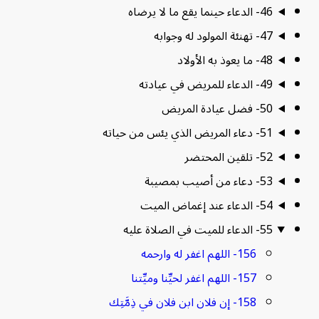
46- الدعاء حينما يقع ما لا يرضاه
47- تهنئة المولود له وجوابه
48- ما يعوذ به الأولاد
49- الدعاء للمريض في عيادته
50- فضل عيادة المريض
51- دعاء المريض الذي يئس من حياته
52- تلقين المحتضر
53- دعاء من أصيب بمصيبة
54- الدعاء عند إغماض الميت
55- الدعاء للميت في الصلاة عليه
156- اللهم اغفر له وارحمه
157- اللهم اغفر لحيِّنا وميِّتنا
158- إن فلان ابن فلان في ذِمَّتِك