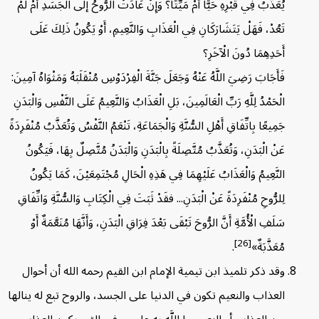
يُعَذَّبُ فِي قَبْرِهِ حَيًّا أَمْ مَيِّتًا؟ وَإِنْ عَادَتْ الرُّوحُ إلَى الْجَسَدِ أَمْ لَمْ
تَعُدْ، فَهَلْ يَتَشَارَكَانِ فِي الْعَذَابِ وَالنَّعِيمِ، أَوْ يَكُونُ ذَلِكَ عَلَى
أَحَدِهِمَا دُونَ الْآخَرِ؟
فَأَجَابَ رَضِيَ اللَّهُ عَنْهُ وَجَعَلَ جَنَّةَ الْفِرْدَوْسِ مُنْقَلَبَهُ وَمَثْوَاهُ آمِينَ:
الْحَمْدُ لِلَّهِ رَبِّ الْعَالَمِينَ، بَلِ الْعَذَابُ وَالنَّعِيمُ عَلَى النَّفْسِ وَالْبَدَنِ
جَمِيعًا بِاتِّفَاقِ أَهْلِ السُّنَّةِ وَالْجَمَاعَةِ، تَنْعَمُ النَّفْسُ وَتُعَذَّبُ مُنْفَرِدَةً
عَنْ الْبَدَنِ، وَتُعَذَّبُ مُتَّصِلَةً بِالْبَدَنِ وَالْبَدَنُ مُتَّصِلٌ بِهَا، فَيَكُونُ
النَّعِيمُ وَالْعَذَابُ عَلَيْهِمَا فِي هَذِهِ الْحَالِ مُجْتَمِعَيْنَ، كَمَا يَكُونُ
لِلرُّوحِ مُنْفَرِدَةً عَنْ الْبَدَنِ... فقَدْ ثَبَتَ فِي الْكِتَابِ وَالسُّنَّةِ وَاتِّفَاقِ
سَلَفِ الْأُمَّةِ أَنَّ الرُّوحَ تَبْقَى بَعْدَ فِرَاقِ الْبَدَنِ، وَأَنَّهَا مُنَعَّمَةٌ أَوْ
[26]
مُعَذَّبَةٌ»
.
وقد ذكر تلميذ ابن تيمية الإمام ابن القيم رحمه الله أن أحوال
العذاب والنعيم تكون في الدنيا على الجسد، والروح تبع له ينالها