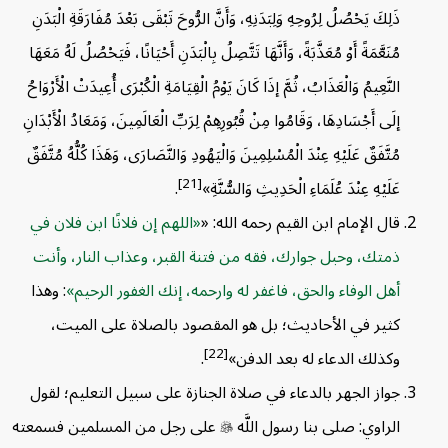
ذَلِكَ يَحْصُلُ لِرُوحِهِ وَلِبَدَنِهِ، وَأَنَّ الرُّوحَ تَبْقَى بَعْدَ مُفَارَقَةِ الْبَدَنِ
مُنَعَّمَةً أَوْ مُعَذَّبَةً، وَأَنَّهَا تَتَّصِلُ بِالْبَدَنِ أَحْيَانًا، فَيَحْصُلُ لَهُ مَعَهَا
النَّعِيمُ وَالْعَذَابُ، ثُمَّ إذَا كَانَ يَوْمُ الْقِيَامَةِ الْكُبْرَى أُعِيدَتْ الْأَرْوَاحُ
إلَى أَجْسَادِهَا، وَقَامُوا مِنْ قُبُورِهِمْ لِرَبِّ الْعَالَمِينَ، وَمَعَادُ الْأَبْدَانِ
مُتَّفَقٌ عَلَيْهِ عِنْدَ الْمُسْلِمِينَ وَالْيَهُودِ وَالنَّصَارَى، وَهَذَا كُلُّهُ مُتَّفَقٌ
[21]
عَلَيْهِ عِنْدَ عُلَمَاءِ الْحَدِيثِ وَالسُّنَّةِ»
.
قال الإمام ابن القيم رحمه الله: «
اللهم إن فلانًا ابن فلان في
ذمتك، وحبل جوارك، فقه من فتنة القبر، وعذاب النار، وأنت
أهل الوفاء والحق، فاغفر له وارحمه، إنك الغفور الرحيم
: وهذا
كثير في الأحاديث؛ بل هو المقصود بالصلاة على الميت،
[22]
وكذلك الدعاء له بعد الدفن»
.
جواز الجهر بالدعاء في صلاة الجنازة على سبيل التعليم؛ لقول
الراوي: صلى بنا رسول اللَّه

على رجل من المسلمين فسمعته