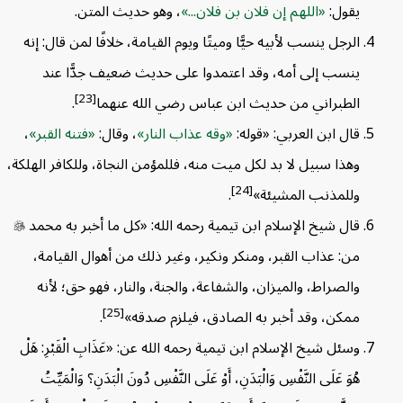
يقول:
اللهم إن فلان بن فلان...
، وهو حديث المتن.
الرجل ينسب لأبيه حيًّا وميتًا ويوم القيامة، خلافًا لمن قال: إنه
ينسب إلى أمه، وقد اعتمدوا على حديث ضعيف جدًّا عند
[23]
الطبراني من حديث ابن عباس رضي الله عنهما
.
قال ابن العربي: «قوله:
وقه عذاب النار
، وقال:
فتنه القبر
،
وهذا سبيل لا بد لكل ميت منه، فللمؤمن النجاة، وللكافر الهلكة،
[24]
وللمذنب المشيئة»
.
قال شيخ الإسلام ابن تيمية رحمه الله: «كل ما أخبر به محمد

من: عذاب القبر، ومنكر ونكير، وغير ذلك من أهوال القيامة،
والصراط، والميزان، والشفاعة، والجنة، والنار، فهو حق؛ لأنه
[25]
ممكن، وقد أخبر به الصادق، فيلزم صدقه»
.
وسئل شيخ الإسلام ابن تيمية رحمه الله عن: «عَذَابِ الْقَبْرِ: هَلْ
هُوَ عَلَى النَّفْسِ وَالْبَدَنِ، أَوْ عَلَى النَّفْسِ دُونَ الْبَدَنِ؟ وَالْمَيِّتُ