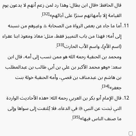
قال الحافظ: «قال ابن بطال: وهذا رد لمن زعم أنهم لا يدعون يوم
[32]
القيامة إلا بأمهاتهم سترًا على آبائهم»
.
أما ما جاء عن بعض الرواة من الصحابة

وغيرهم من نسبته
إلى أمه؛ فهذا من باب التمييز فقط، مثل: معاذ ومعوذ ابنا عفراء
[33]
(اسم الأم)، واسم الأب الحارث
.
ومحمد بن الحنفية رحمه الله هو ممن نسب إلى أمه، قال ابن
سعد: «وهو محمد الأكبر بن علي بن أبي طالب بن عبدالمطلب
بن هاشم بن عبدمناف بن قصي، وأمه الحنفية خولة بنت
[34]
جعفر»
.
قال الإمام أبو بكر بن العربي رحمه الله: «هذه الأحاديث الواردة
التي ثبتت عن النبي

في الدعاء، فلا يُلتفت إلى سواها وإلى
[35]
ما صنف الناس فيها»
.