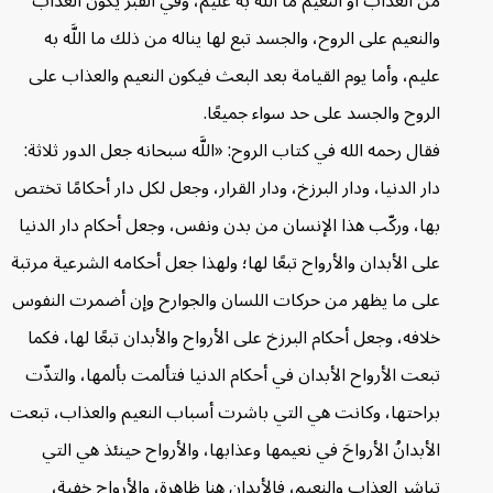
من العذاب أو النعيم ما اللَّه به عليم، وفي القبر يكون العذاب
والنعيم على الروح، والجسد تبع لها يناله من ذلك ما اللَّه به
عليم، وأما يوم القيامة بعد البعث فيكون النعيم والعذاب على
الروح والجسد على حد سواء جميعًا.
فقال رحمه الله في كتاب الروح: «اللَّه سبحانه جعل الدور ثلاثة:
دار الدنيا، ودار البرزخ، ودار القرار، وجعل لكل دار أحكامًا تختص
بها، وركّب هذا الإنسان من بدن ونفس، وجعل أحكام دار الدنيا
على الأبدان والأرواح تبعًا لها؛ ولهذا جعل أحكامه الشرعية مرتبة
على ما يظهر من حركات اللسان والجوارح وإن أضمرت النفوس
خلافه، وجعل أحكام البرزخ على الأرواح والأبدان تبعًا لها، فكما
تبعت الأرواح الأبدان في أحكام الدنيا فتألمت بألمها، والتذّت
براحتها، وكانت هي التي باشرت أسباب النعيم والعذاب، تبعت
الأبدانُ الأرواحَ في نعيمها وعذابها، والأرواح حينئذ هي التي
تباشر العذاب والنعيم، فالأبدان هنا ظاهرة، والأرواح خفية،