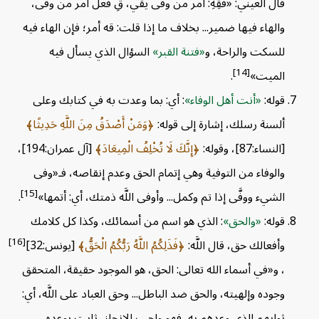
قال العيني: «فَقِهِ: أمر من وقى يقي، قِ فعل أمر من وقى،
والهاء فيها ضمير... بخلاف ما إذا قلت: قه أمر؛ فإن الهاء فيه
للسكت والراحة، و
فتنة القبر
السؤال الذي يسأل فيه
[14]
الميت»
.
قوله:
أنت أهل الوفاء
: أي: بما وعدت به في كتابك وعلى
ألسنة رسلك، إشارة إلى قوله:
وَمَنْ أَصْدَقُ مِنَ اللَّهِ حَدِيثًا
[النساء:87]، وقوله:
إِنَّكَ لَا تُخْلِفُ الْمِيعَادَ
[آل عمران:194]،
والوفاء من التوفية وهي إتمام الحق وعدم إنقاصه، فـ«وفى
[15]
الشيء ووفَّى إذا تم وكمل... وأوفى اللَّه ذمتك، أي: أتمها»
.
قوله:
والحق
: الذي هو اسم من أسمائك، وكذا كل كلامك
[16]
وأفعالك حق، قال اللَّه:
فَذَلِكُمُ اللَّهُ رَبُّكُمُ الْحَقُّ
[يونس:32]
، و«في أسماء الله تعالى: الحق، هو الموجود حقيقة، المتحقق
وجوده وإلهيته، والحق ضد الباطل... وحق العباد على اللَّه، أي:
ثوابهم الذي وعدهم به، فهو واجب الإنجاز، ثابت بوعده