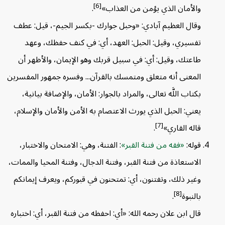
[6]
والأمان الذي يؤمن من العذاب»
.
وقال العظيم آبادي: «وحبل جوارك -بكسر الجيم-، قيل: عطف
تفسيري، وقيل: الحبل: العهد، أي: في كنف حفظك، وعهد
طاعتك، وقيل: أي: في سبيل قربك وهو الإيمان، والأظهر أن
المعنى أنه متعلق ومتمسك بالقرآن... وفسره جمهور المفسرين
بكتاب اللَّه تعالى، والمراد بالجوار: الأمان، والإضافة بيانية،
يعني: الحبل الذي يورث الاعتصام به الأمن والأمان والإسلام،
[7]
قاله القاري»
.
قوله:
فقه من فتنة القبر
: الفتنة، وهي: الامتحان والاختبار،
الاستعاذة من فتنة القبر، وفتنة الدجال، وفتنة المحيا والممات،
وغير ذلك، وتفتنون، أي: تمتحنون في قبوركم، ويعرف إيمانكم
[8]
بالنبوة
.
قال ابن علان رحمه الله: «أي: احفظه من فتنة القبر، أي: اختباره