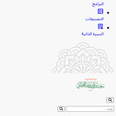
البرامج
clarify
التصنيفات
article_person
السيرة الذاتية
حث عن: