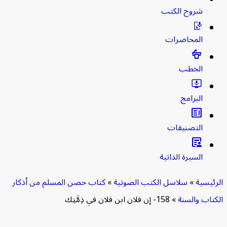
شروح الكتب
المحاضرات
الخطب
البرامج
clarify
التصنيفات
article_person
السيرة الذاتية
رئيسية
»
سلاسل الكتب الصوتية
»
كتاب حصن المسلم من أذكار
كتاب والسنة
»
158- إن فلان ابن فلان في ذِمَّتِك