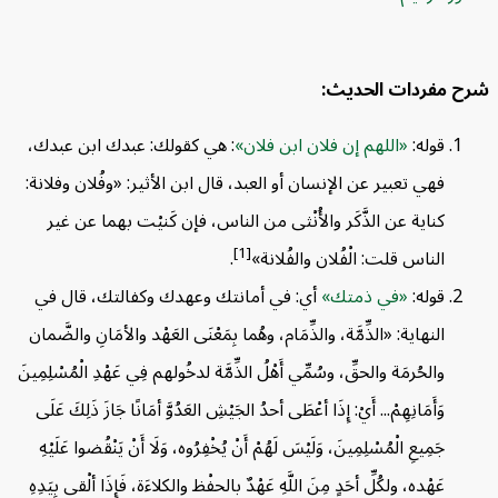
دول المحتويات
⌃
ح مفردات الحديث:
رح مفردات الحديث:
قوله:
اللهم إن فلان ابن فلان
: هي كقولك: عبدك ابن عبدك،
ا يستفاد من الحديث:
فهي تعبير عن الإنسان أو العبد، قال ابن الأثير: «وفُلان وفلانة:
كناية عن الذَّكَر والأُنْثى من الناس، فإن كَنيْت بهما عن غير
[1]
الناس قلت: الْفُلان والفُلانة»
.
قوله:
في ذمتك
أي: في أمانتك وعهدك وكفالتك، قال في
النهاية: «الذِّمَّة، والذِّمَام، وهُما بِمَعْنَى العَهْد والأمَانِ والضَّمان
والحُرمَة والحقِّ، وسُمِّي أَهْلُ الذِّمَّة لدخُولهم فِي عَهْدِ الْمُسْلِمِينَ
وَأَمَانِهِمْ... أَيْ: إِذَا أعْطَى أحدُ الجَيْشِ العَدُوَّ أمَانًا جَازَ ذَلِكَ عَلَى
جَمِيعِ الْمُسْلِمِينَ، وَلَيْسَ لَهُمْ أَنْ يُخْفِرُوه، وَلَا أَنْ يَنْقُضوا عَلَيْهِ
عَهْده، ولكُلِّ أحَدٍ مِنَ اللَّهِ عَهْدٌ بالحفْظ والكلاءَة، فَإِذَا ألْقى بِيَدِهِ