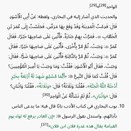
[29]
[28]
الواحد
»
.
والحديث الذي أشار إليه في البخاري، ولفظه: عَنْ أَبِي الْأَسْوَدِ
قَالَ: قَدِمْتُ الْمَدِينَةَ وَقَدْ وَقَعَ بِهَا مَرَضٌ، فَجَلَسْتُ إِلَى عُمَرَ بْنِ
الْخَطَّابِ

، فَمَرَّتْ بِهِمْ جَنَازَةٌ، فَأُثْنِيَ عَلَى صَاحِبِهَا خَيْرًا، فَقَالَ
عُمَرُ

: وَجَبَتْ، ثُمَّ مُرَّ بِأُخْرَى، فَأُثْنِيَ عَلَى صَاحِبِهَا خَيْرًا، فَقَالَ
عُمَرُ

: وَجَبَتْ، ثُمَّ مُرَّ بِالثَّالِثَةِ فَأُثْنِيَ عَلَى صَاحِبِهَا شَرًّا، فَقَالَ:
وَجَبَتْ، فَقَالَ أَبُو الْأَسْوَدِ: فَقُلْتُ: وَمَا وَجَبَتْ يَا أَمِيرَ الْمُؤْمِنِينَ؟
قَالَ: قُلْتُ كَمَا قَالَ النَّبِيُّ

:
أَيُّمَا مُسْلِمٍ شَهِدَ لَهُ أَرْبَعَةٌ بِخَيْرٍ
أَدْخَلَهُ اللَّهُ الْجَنَّةَ
، فَقُلْنَا: وَثَلَاثَةٌ؟ قَالَ:
وَثَلَاثَةٌ
، فَقُلْنَا: وَاثْنَانِ؟
[30]
قَالَ:
وَاثْنَانِ
، ثُمَّ لَمْ نَسْأَلْهُ عَنْ الْوَاحِدِ
.
بوب البخاري في كتاب الأدب بابًا قال فيه: ما يدعى الناس
بآبائهم، واستدل بقول الرسول

:
إن الغادر يرفع له لواء يوم
[31]
القيامة يقال هذه غدرة فلان ابن فلان
.