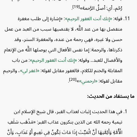
[19]
رُحْم، أي: أصلُ الرَّحمة»
.
قوله:
إنك أنت الغفور الرحيم
: «إشارة إلى طلب مغفرة
متفضل بها من عند اللَّه، لا يقتضيها سبب من العبد من عمل
حسن ولا غيره، فهي رحمة من عنده، والمغفرة: الستر، وقد
ذكرناها، والرحمة: إما نفس الأفعال التي يوصلها اللَّه من الإنعام
والأفضال للعبد... وقوله:
إنك أنت الغفور الرحيم
: من باب
المقابلة والختم للكلام، فالغفور مقابل لقوله:
اغفر لي
، والرحيم
[20]
مقابل لقوله:
ارحمني
»
.
 يستفاد من الحديث:
في هذا الحديث إثبات لعذاب القبر، قال شيخ الإسلام ابن
تيمية رحمه الله عن الذين ينكرون عذاب القبر: «مَذْهَب سَلَفِ
الْأُمَّةِ وَأَئِمَّتِهَا أَنَّ الْمَيِّتَ إذَا مَاتَ يَكُونُ فِي نَعِيمٍ أَوْ عَذَابٍ، وَأَنَّ