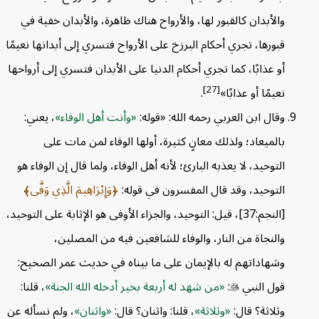
والأبدان كالقبور لها، والأرواح هناك ظاهرة، والأبدان خفية في
قبورها، تجري أحكام البرزخ على الأرواح فتسري إلى أبدانها نعيمًا
أو عذابًا، كما تجري أحكام الدنيا على الأبدان فتسري إلى أرواحها
[27]
نعيمًا أو عذابًا»
.
وقال ابن العربي رحمه الله: «قوله:
وأنت أهل الوفاء
، يعني:
بالميعاد؛ ولذلك معانٍ كثيرة، أولها الوفاء لمن مات على
التوحيد، لا يعذبه البارئ؛ لأنه أهل الوفاء، ولما قال إن الوفاء هو
التوحيد، وقد قال المفسرون في قوله:
وَإِبْرَاهِيمَ الَّذِي وَفَّى
[النجم:37]، قيل: التوحيد، والجزاء الأوفى هو الإثابة على التوحيد،
والنجاة من النار، والوفاء للشافعين فيه من المصلين،
وشهاداتهم له بالإيمان على ما بيناه في حديث عمر الصحيح:
قول النبي

:
من شهد له أربعة بخير أدخله الله الجنة
، قلنا:
وثلاثة؟ قال:
وثلاثة
، قلنا: واثنان؟ قال:
واثنان
، ولم نسأله عن