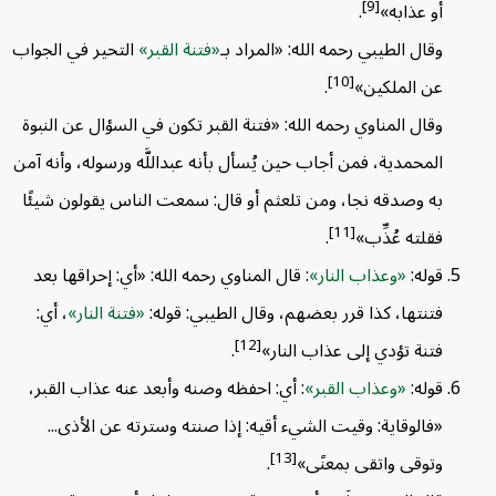
[9]
أو عذابه»
.
وقال الطيبي رحمه الله: «المراد بـ
فتنة القبر
التحير في الجواب
[10]
عن الملكين»
.
وقال المناوي رحمه الله: «فتنة القبر تكون في السؤال عن النبوة
المحمدية، فمن أجاب حين يُسأل بأنه عبداللَّه ورسوله، وأنه آمن
به وصدقه نجا، ومن تلعثم أو قال: سمعت الناس يقولون شيئًا
[11]
فقلته عُذِّب»
.
قوله:
وعذاب النار
: قال المناوي رحمه الله: «أي: إحراقها بعد
فتنتها، كذا قرر بعضهم، وقال الطيبي: قوله:
فتنة النار
، أي:
[12]
فتنة تؤدي إلى عذاب النار»
.
قوله:
وعذاب القبر
: أي: احفظه وصنه وأبعد عنه عذاب القبر،
«فالوقاية: وقيت الشيء أقيه: إذا صنته وسترته عن الأذى...
[13]
وتوقى واتقى بمعنًى»
.