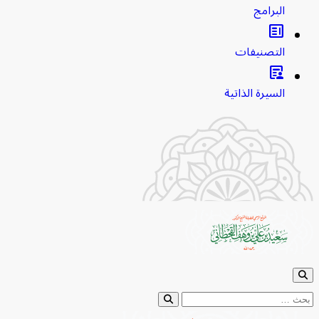
البرامج
clarify
التصنيفات
article_person
السيرة الذاتية
ث عن: