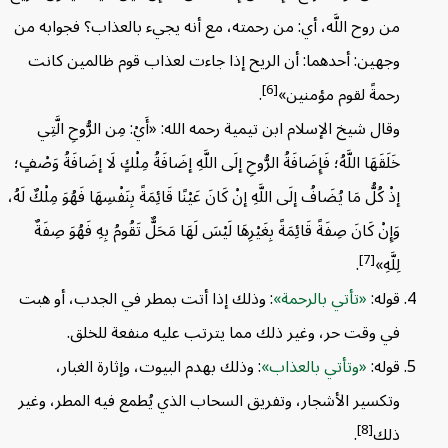
من روح اللَّه، أي: من رحمته، مع أنه يجيء بالعذاب؟ فجوابه من
وجهين: أحدهما: أن الريح إذا جاءت لعذاب قوم ظالمين كانت
[6]
رحمةً لقوم مؤمنين»
.
وقال شيخ الإسلام ابن تيمية رحمه الله: «أَيْ: مِن الرُّوحِ الَّتِي
خَلَقَهَا اللَّهُ؛ فَإِضَافَةُ الرُّوحِ إلَى اللَّهِ إضَافَةُ مِلْكٍ لَا إضَافَةُ وَصْفٍ؛
إذْ كُلُّ مَا يُضَافُ إلَى اللَّهِ إنْ كَانَ عَيْنًا قَائِمَةً بِنَفْسِهَا فَهُوَ مِلْكٌ لَهُ،
وَإِنْ كَانَ صِفَةً قَائِمَةً بِغَيْرِهَا لَيْسَ لَهَا مَحَلٌّ تَقُومُ بِهِ فَهُوَ صِفَةٌ
[7]
لِلَّهِ»
.
قوله:
تأتي بالرحمة
: وذلك إذا أتت بمطر في الجدب، أو هبت
في وقت حر، وغير ذلك مما يترتب عليه منفعة للخلق.
قوله:
وتأتي بالعذاب
: وذلك بهدم البيوت، وإثارة الغبار،
وتكسير الأشجار، وتفريق السحاب الذي يُطمع فيه المطر، وغير
[8]
ذلك
.