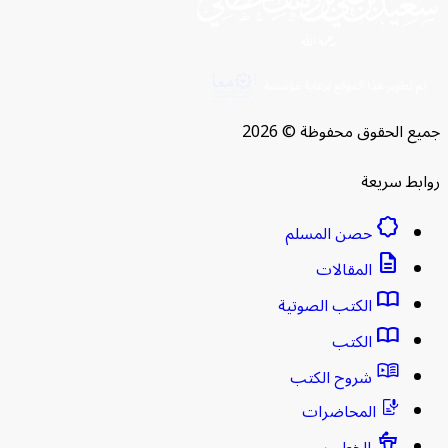
ع الحقوق محفوظة © 2026
بط سريعة
brightness_empty
حصن المسلم
description
المقالات
import_contacts
الكتب الصوتية
import_contacts
الكتب
شروح الكتب
المحاضرات