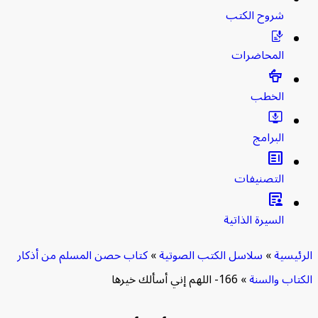
شروح الكتب
المحاضرات
الخطب
البرامج
clarify
التصنيفات
article_person
السيرة الذاتية
ئيسية
»
سلاسل الكتب الصوتية
»
كتاب حصن المسلم من أذكار
تاب والسنة
»
166- اللهم إني أسألك خيرها