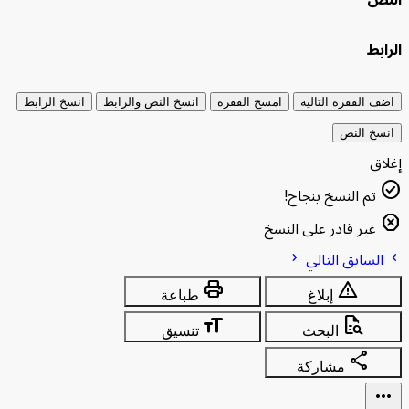
نص
ابط
ف الفقرة التالية
امسح الفقرة
انسخ النص والرابط
انسخ الرابط
سخ النص
اق
che
تم النسخ بنجاح!
da
غير قادر على النسخ
السابق
التالي
chevron_forward
print
warning
إبلاغ
طباعة
format_size
quick_reference_all
البحث
تنسيق
share
مشاركة
more_