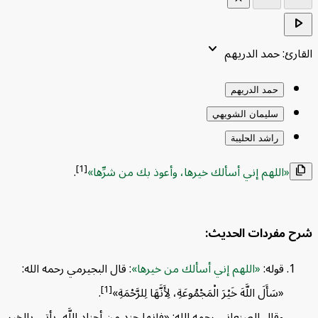
play_
keyboard_arrow_down
ارئ: حمد الدريهم
حمد الدريهم
سليمان الشويهي
راشد الحليبة
[1]
اللهم إني أسألك خيرها، وأعوذ بك من شرِّها
.
fil
دول المحتويات
⌃
 مفردات الحديث:
رح مفردات الحديث:
قوله:
اللهم إني أسألك من خيرها
: قال البجيرمي رحمه الله:
 يستفاد من الحديث:
[1]
«سَأَلَ اللَّهَ خَيْرَ الْمَجْمُوعَةِ، لِأَنَّهَا لِلرَّحْمَةِ»
.
وقال الصنعاني رحمه الله: «فإنها جند من أجناد اللَّه، يأتي بالخير