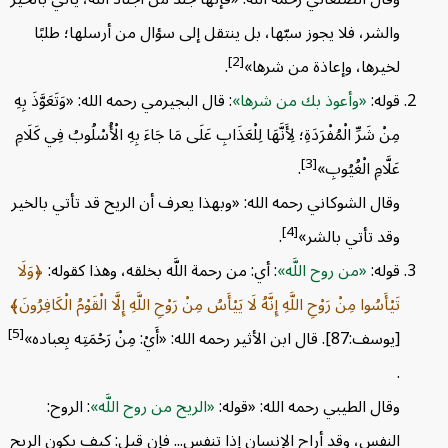
والشر، فلا يجوز سبّها، بل ينتقل إلى سؤال من أرسلها؛ طلبًا
[2]
لخيرها، وإعاذة من شرها»
.
قوله:
وأعوذ بك من شرها
: قال البجيرمي رحمه الله: «وَتَعَوَّذَ بِهِ
مِنْ شَرِّ الْمُفْرَدَةِ؛ لِأَنَّهَا لِلْعَذَابِ عَلَى مَا جَاءَ بِهِ الْأُسْلُوبُ فِي كَلَامِ
[3]
عَلَّامِ الْغُيُوبِ»
.
وقال الشوكاني رحمه الله: «وبهذا يعرف أن الريح قد تأتي بالخير
[4]
وقد تأتي بالشر»
.
قوله:
من روح اللَّه
: أي: من رحمة اللَّه بخلقه، وهذا كقوله:
وَلَا
تَيْأَسُوا مِنْ رَوْحِ اللَّهِ إِنَّهُ لَا يَيْأَسُ مِنْ رَوْحِ اللَّهِ إِلَّا الْقَوْمُ الْكَافِرُونَ
[5]
[يوسف:87]. قال ابن الأثير رحمه الله: «أَيْ: مِنْ رَحْمَتِه بِعباده»
.
وقال الطيبي رحمه الله: «قوله:
الريح من روح اللَّه
: الروح:
النفس، وقد أراح الإنسان إذا تنفس... فإن قيل: كيف يكون الريح