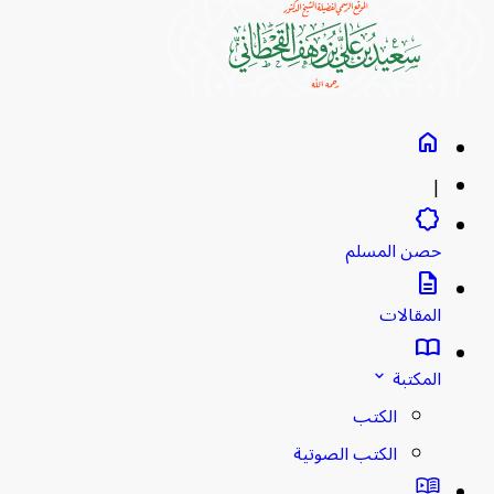
home
|
brightness_empty
حصن المسلم
description
المقالات
import_contacts
المكتبة
stat_minus_1
الكتب
الكتب الصوتية