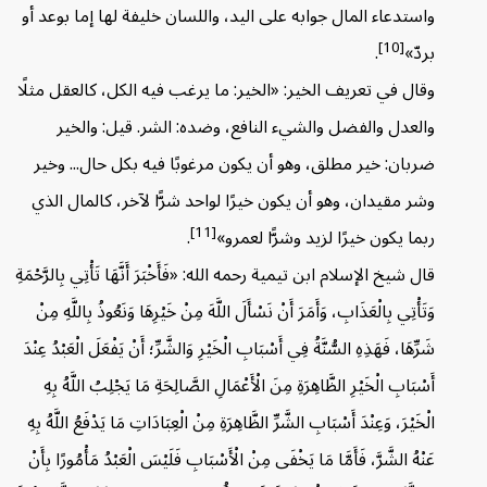
واستدعاء المال جوابه على اليد، واللسان خليفة لها إما بوعد أو
[10]
بردّ»
.
وقال في تعريف الخير: «الخير: ما يرغب فيه الكل، كالعقل مثلًا
والعدل والفضل والشيء النافع، وضده: الشر. قيل: والخير
ضربان: خير مطلق، وهو أن يكون مرغوبًا فيه بكل حال... وخير
وشر مقيدان، وهو أن يكون خيرًا لواحد شرًّا لآخر، كالمال الذي
[11]
ربما يكون خيرًا لزيد وشرًّا لعمرو»
.
قال شيخ الإسلام ابن تيمية رحمه الله: «فَأَخْبَرَ أَنَّهَا تَأْتِي بِالرَّحْمَةِ
وَتَأْتِي بِالْعَذَابِ، وَأَمَرَ أَنْ نَسْأَلَ اللَّهَ مِنْ خَيْرِهَا وَنَعُوذُ بِاللَّهِ مِنْ
شَرِّهَا، فَهَذِهِ السُّنَّةُ فِي أَسْبَابِ الْخَيْرِ وَالشَّرِّ؛ أَنْ يَفْعَلَ الْعَبْدُ عِنْدَ
أَسْبَابِ الْخَيْرِ الظَّاهِرَةِ مِنَ الْأَعْمَالِ الصَّالِحَةِ مَا يَجْلِبُ اللَّهُ بِهِ
الْخَيْرَ، وَعِنْدَ أَسْبَابِ الشَّرِّ الظَّاهِرَةِ مِنْ الْعِبَادَاتِ مَا يَدْفَعُ اللَّهُ بِهِ
عَنْهُ الشَّرَّ، فَأَمَّا مَا يَخْفَى مِنْ الْأَسْبَابِ فَلَيْسَ الْعَبْدُ مَأْمُورًا بِأَنْ