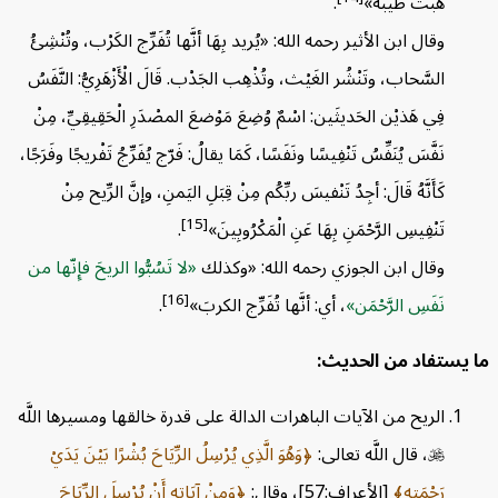
هبت طيبة»
.
وقال ابن الأثير رحمه الله: «يُريد بِهَا أنَّها تُفَرِّج الكَرْب، وتُنْشِئُ
السَّحاب، وتَنْشُر الغَيْث، وتُذْهِب الجَدْب. قَالَ الْأَزْهَرِيُّ: النَّفَسُ
فِي هَذيْن الحَديثَين: اسْمٌ وُضِعَ مَوْضعَ المصْدَرِ الْحَقِيقِيِّ، مِنْ
نَفَّسَ يُنَفِّسُ تَنْفِيسًا ونَفَسًا، كَمَا يقالُ: فَرّج يُفَرِّجُ تَفْريجًا وفَرَجًا،
كَأَنَّهُ قَالَ: أجِدُ تَنْفيسَ ربِّكُم مِنْ قِبَلِ اليَمنِ، وإنَّ الرِّيح مِنْ
[15]
تَنْفِيسِ الرَّحْمَنِ بِهَا عَنِ الْمَكْرُوبِينَ»
.
وقال ابن الجوزي رحمه الله: «وكذلك
لا تَسُبُّوا الريحَ فإِنّها من
[16]
نَفَسِ الرَّحْمَن
، أي: أنَّها تُفَرِّج الكربَ»
.
يستفاد من الحديث:
الريح من الآيات الباهرات الدالة على قدرة خالقها ومسيرها اللَّه

، قال اللَّه تعالى:
وَهُوَ الَّذِي يُرْسِلُ الرِّيَاحَ بُشْرًا بَيْنَ يَدَيْ
رَحْمَتِهِ
[الأعراف:57]، وقال:
وَمِنْ آيَاتِهِ أَنْ يُرْسِلَ الرِّيَاحَ