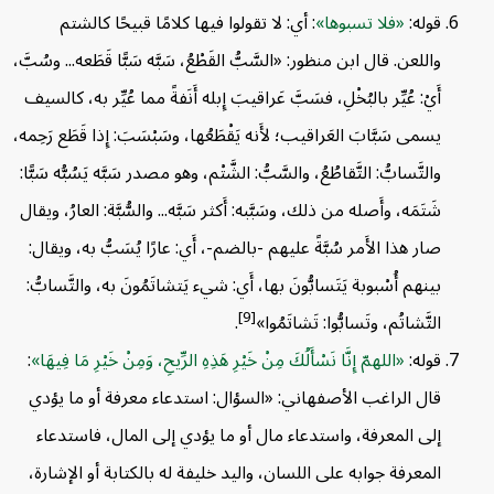
قوله:
فلا تسبوها
: أي: لا تقولوا فيها كلامًا قبيحًا كالشتم
واللعن. قال ابن منظور: «السَّبُّ القَطْعُ، سَبَّه سَبًّا قَطَعه... وسُبَّ،
أَيْ: عُيِّر بالبُخْلِ، فسَبَّ عَراقيبَ إِبله أَنَفةً مما عُيِّر به، كالسيف
يسمى سَبَّابَ العَراقيب؛ لأَنه يَقْطَعُها، وسَبْسَبَ: إِذا قَطَع رَحِمه،
والتَّسابُّ: التَّقاطُعُ، والسَّبُّ: الشَّتْم، وهو مصدر سَبَّه يَسُبُّه سَبًّا:
شَتَمَه، وأَصله من ذلك، وسَبَّبه: أَكثر سَبَّه... والسُّبَّة: العارُ، ويقال
صار هذا الأَمر سُبَّةً عليهم -بالضم-، أَي: عارًا يُسَبُّ به، ويقال:
بينهم أُسْبوبة يَتَسابُّونَ بها، أَي: شيء يَتشاتَمُونَ به، والتَّسابُّ:
[9]
التَّشاتُم، وتَسابُّوا: تَشاتَمُوا»
.
قوله:
اللهمّ إِنَّا نَسْأَلُكَ مِنْ خَيْرِ هَذِهِ الرِّيحِ، وَمِنْ خَيْرِ مَا فِيهَا
:
قال الراغب الأصفهاني: «السؤال: استدعاء معرفة أو ما يؤدي
إلى المعرفة، واستدعاء مال أو ما يؤدي إلى المال، فاستدعاء
المعرفة جوابه على اللسان، واليد خليفة له بالكتابة أو الإشارة،