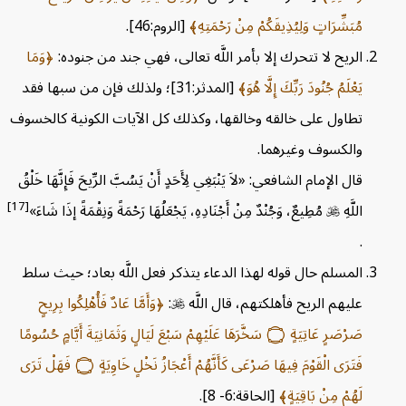
مُبَشِّرَاتٍ وَلِيُذِيقَكُمْ مِنْ رَحْمَتِهِ
[الروم:46].
الريح لا تتحرك إلا بأمر اللَّه تعالى، فهي جند من جنوده:
وَمَا
يَعْلَمُ جُنُودَ رَبِّكَ إِلَّا هُوَ
[المدثر:31]؛ ولذلك فإن من سبها فقد
تطاول على خالقه وخالقها، وكذلك كل الآيات الكونية كالخسوف
والكسوف وغيرهما.
قال الإمام الشافعي: «لاَ يَنْبَغِي لِأَحَدٍ أَنْ يَسُبَّ الرِّيحَ فَإِنَّهَا خَلْقُ
[17]
اللَّهِ

مُطِيعٌ، وَجُنْدٌ مِنْ أَجْنَادِهِ، يَجْعَلُهَا رَحْمَةً وَنِقْمَةً إذَا شَاءَ»
.
المسلم حال قوله لهذا الدعاء يتذكر فعل اللَّه بعاد؛ حيث سلط
عليهم الريح فأهلكتهم، قال اللَّه

:
وَأَمَّا عَادٌ فَأُهْلِكُوا بِرِيحٍ
صَرْصَرٍ عَاتِيَةٍ
۝
سَخَّرَهَا عَلَيْهِمْ سَبْعَ لَيَالٍ وَثَمَانِيَةَ أَيَّامٍ حُسُومًا
فَتَرَى الْقَوْمَ فِيهَا صَرْعَى كَأَنَّهُمْ أَعْجَازُ نَخْلٍ خَاوِيَةٍ
۝
فَهَلْ تَرَى
لَهُمْ مِنْ بَاقِيَةٍ
[الحاقة:6- 8].