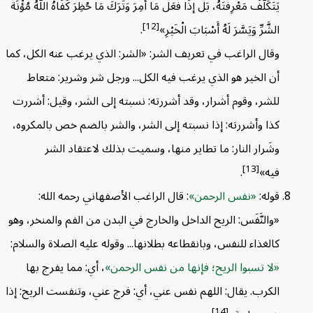
يَتَكَلَّفَ مَعْرِفَتَهُ، بَلْ إذَا فَعَلَ مَا أُمِرَ وَتَرَكَ مَا حُظِرَ كَفَاهُ اللَّهُ مُؤْنَةَ
[12]
الشَّرِّ وَيَسَّرَ لَهُ أَسْبَابَ الْخَيْرِ»
.
وقال الراغب في تعريف الشر: «الشر: الذي يرغب عنه الكل، كما
أن الخير هو الذي يرغب فيه الكل... ورجل شر وشرير: متعاط
للشر، وقوم أشرار، وقد أشررته: نسبته إلى الشر، وقيل: أشررت
كذا وأشررته: إذا نسبته إلى الشر، والشر بالضم خص بالمكروه،
وشَرار النار: ما تطاير منها، وسميت بذلك لاعتقاد الشر
[13]
فيه»
.
قوله:
نفس الرحمن
: قال الراغب الأصفهاني رحمه الله:
«والنَّفَس: الريح الداخل والخارج في البدن من الفم والمنخر، وهو
كالغذاء للنفس، وبانقطاعه بطلانها... وقوله عليه الصلاة والسلام:
لا تسبوا الريح؛ فإنها من نفس الرحمن
، أي: مما يفرج بها
الكرب. يقال: اللهم نفس عني، أي: فرج عني، وتنفست الريح: إذا
[14]