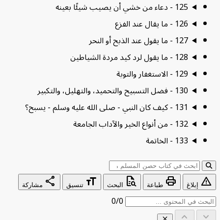
125 - دعاء من خشي أن يصيب شيئًا بعينه
126 - ما يقال عند الفزع
127 - ما يقول عند الذبح أو النحر
128 - ما يقول لرد كيد مردة الشياطين
129 - الاستغفار والتوبة
130 - فضل التسبيح والتحميد، والتهليل، والتكبير
131 - كيف كان النبي - صلى الله عليه وسلم - يسبح؟
132 - من أنواع الخير والآداب الجامعة
133 - الخاتمة
ابحث عن:
share
format_size
quick_reference_all
print
warn
إبلاغ
طباعة
البحث
تنسيق
مشاركة
0/0
keyboard_arrow_up
keyboard_ar
close