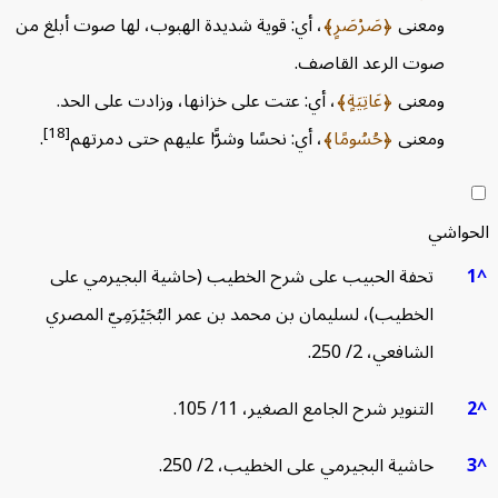
ومعنى
صَرْصَرٍ
، أي: قوية شديدة الهبوب، لها صوت أبلغ من
صوت الرعد القاصف.
ومعنى
عَاتِيَةٍ
، أي: عتت على خزانها، وزادت على الحد.
[18]
ومعنى
حُسُومًا
، أي: نحسًا وشرًّا عليهم حتى دمرتهم
.
واشي
تحفة الحبيب على شرح الخطيب (حاشية البجيرمي على
الخطيب)، لسليمان بن محمد بن عمر البُجَيْرَمِيّ المصري
الشافعي، 2/ 250.
التنوير شرح الجامع الصغير، 11/ 105.
حاشية البجيرمي على الخطيب، 2/ 250.