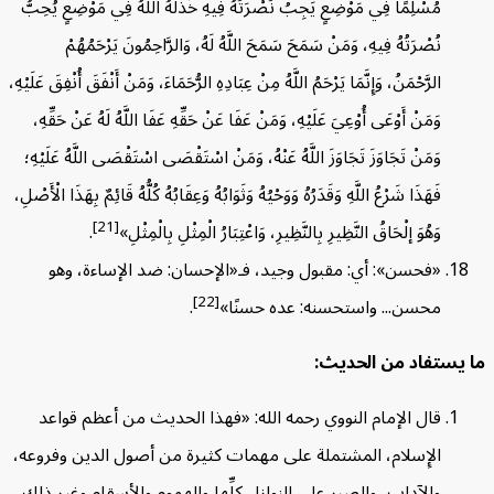
مُسْلِمًا فِي مَوْضِعٍ يَجِبُ نُصْرَتُهُ فِيهِ خَذَلَهُ اللَّهُ فِي مَوْضِعٍ يُحِبُّ
نُصْرَتُهُ فِيهِ، وَمَنْ سَمَحَ سَمَحَ اللَّهُ لَهُ، وَالرَّاحِمُونَ يَرْحَمُهُمْ
الرَّحْمَنُ، وَإِنَّمَا يَرْحَمُ اللَّهُ مِنْ عِبَادِهِ الرُّحَمَاءَ، وَمَنْ أَنْفَقَ أُنْفِقَ عَلَيْهِ،
وَمَنْ أَوْعَى أُوْعِيَ عَلَيْهِ، وَمَنْ عَفَا عَنْ حَقِّهِ عَفَا اللَّهُ لَهُ عَنْ حَقِّهِ،
وَمَنْ تَجَاوَزَ تَجَاوَزَ اللَّهُ عَنْهُ، وَمَنْ اسْتَقْصَى اسْتَقْصَى اللَّهُ عَلَيْهِ؛
فَهَذَا شَرْعُ اللَّهِ وَقَدَرُهُ وَوَحْيُهُ وَثَوَابُهُ وَعِقَابُهُ كُلُّهُ قَائِمٌ بِهَذَا الْأَصْلِ،
[21]
وَهُوَ إلْحَاقُ النَّظِيرِ بِالنَّظِيرِ، وَاعْتِبَارُ الْمِثْلِ بِالْمِثْلِ»
.
«فحسن»: أي: مقبول وجيد، فـ«الإحسان: ضد الإساءة، وهو
[22]
محسن... واستحسنه: عده حسنًا»
.
يستفاد من الحديث:
قال الإمام النووي رحمه الله: «فهذا الحديث من أعظم قواعد
الإِسلام، المشتملة على مهمات كثيرة من أصول الدين وفروعه،
والآداب، والصبر على النوازل كلِّها والهموم والأسقام وغير ذلك