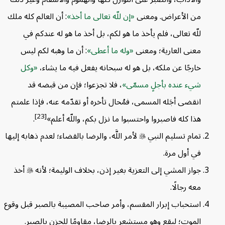
من الأعراض. ومعنى
إن للّه تعالى ما أخذ
: أن العالم كله ملك
للّه تعالى، فلم يأخذ ما هو لكم، بل أخذ ما هو له عندكم في
معنى العارية؛ ومعنى
وله ما أعطى
: أن ما وهبه لكم ليس
خارجًا عن ملكه، بل هو له سبحانه يفعل فيه ما يشاء،
وكل
شيء عنده بأجلٍ مسمّى
، فلا تجزعوا؛ فإن من قبضه قد
انقضى أجَله المسمى، فمُحال تأخره أو تقدّمه عنه، فإذا علمتم
[23]
هذا كله فاصبروا واحتسبوا ما نزل بكم، واللّه أعلم»
.
تمام تسليم النبي

لأمر اللَّه، والرضا بالقضاء؛ لعدم ذهابه إليها
في أول مرة.
جواز المشي إلى التعزية بغير إذن، بخلاف الوليمة؛ لأنه

أخذ
معه رجالًا.
استحباب إبرار المقسم، وأمر صاحب المصيبة بالصبر قبل وقوع
الموت؛ ليقع وهو مستشعر بالرضا، مقاومًا للحزن بالصبر.