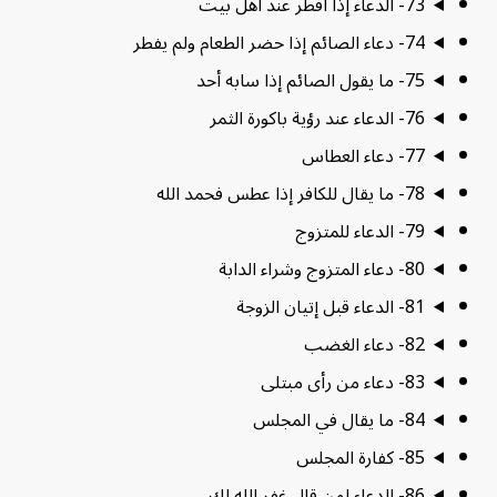
73- الدعاء إذا أفطر عند أهل بيت
74- دعاء الصائم إذا حضر الطعام ولم يفطر
75- ما يقول الصائم إذا سابه أحد
76- الدعاء عند رؤية باكورة الثمر
77- دعاء العطاس
78- ما يقال للكافر إذا عطس فحمد الله
79- الدعاء للمتزوج
80- دعاء المتزوج وشراء الدابة
81- الدعاء قبل إتيان الزوجة
82- دعاء الغضب
83- دعاء من رأى مبتلى
84- ما يقال في المجلس
85- كفارة المجلس
86- الدعاء لمن قال غفر الله لك