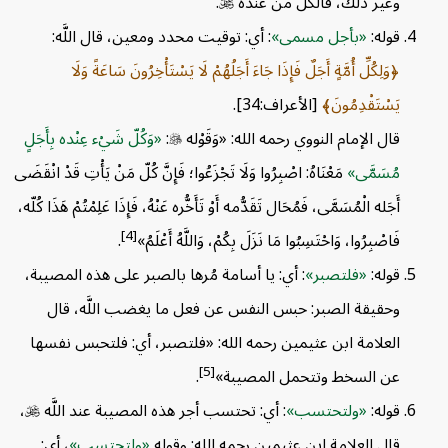
وغير ذلك، فالكل من عنده

.
قوله:
بأجل مسمى
: أي: توقيت محدد ومعين، قال اللَّه:
وَلِكُلِّ أُمَّةٍ أَجَلٌ فَإِذَا جَاءَ أَجَلُهُمْ لَا يَسْتَأْخِرُونَ سَاعَةً وَلَا
يَسْتَقْدِمُونَ
[الأعراف:34].
قال الإمام النووي رحمه الله: «وَقَوْله

:
وَكُلّ شَيْء عِنْده بِأَجَلٍ
مُسَمَّى
مَعْنَاهُ: اصْبِرُوا وَلَا تَجْزَعُوا؛ فَإِنَّ كُلّ مَنْ يَأْتِ قَدْ انْقَضَى
أَجَله الْمُسَمَّى، فَمُحَال تَقَدُّمه أَوْ تَأَخُّره عَنْهُ، فَإِذَا عَلِمْتُمْ هَذَا كُلّه،
[4]
فَاصْبِرُوا، وَاحْتَسِبُوا مَا نَزَلَ بِكُمْ، وَاللَّهُ أَعْلَمُ»
.
قوله:
فلتصبر
: أي: يا أسامة مُرها بالصبر على هذه المصيبة،
وحقيقة الصبر: حبس النفس عن فعل ما يغضب اللَّه، قال
العلامة ابن عثيمين رحمه الله: «فلتصبر، أي: فلتحبس نفسها
[5]
عن السخط وتتحمل المصيبة»
.
قوله:
ولتحتسب
: أي: تحتسب أجر هذه المصيبة عند اللَّه

،
قال العلامة ابن عثيمين رحمه الله: وقوله
ولتحتسب
، أي: