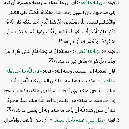
قوله:
إن للَّه ما أخذ
: أي: أن ما أعطاه لنا وديعة مصيرها أن ترد
 يستفاد من الحديث:
إلى صاحبها، قال النووي رحمه الله: «مَعْنَاهُ: الْحَثّ عَلَى الصَّبْر
وَالتَّسْلِيم لِقَضَاءِ اللَّه، وَتَقْدِيره: أنَّ هَذَا الَّذِي أَخَذَ مِنْكُمْ كَانَ لَهُ لَا
لَكُمْ، فَلَمْ يَأْخُذ إِلَّا مَا هُوَ لَهُ، فَيَنْبَغِي أَلَّا تَجْزَعُوا، كَمَا لَا يَجْزَع مَنْ
[1]
اسْتُرِدَّتْ مِنْهُ وَدِيعَة أَوْ عَارِيَة»
.
قَوْله

:
وَلَهُ مَا أَعْطَى
: «معَنَاهُ: أَنَّ مَا وَهَبَهُ لَكُمْ لَيْسَ خَارِجًا عَنْ
[2]
مِلْكه؛ بَلْ هُوَ

يَفْعَل فِيهِ مَا يَشَاء»
.
قال العلامة ابن عثيمين رحمه الله: «قوله:
فإن للَّه ما أخذ، وله
ما أعطى
: هذه جملة عظيمة، إذا كان الشيء كله للَّه، إن أخذ
منك شيئًا فهو ملكه، وإن أعطاك شيئًا فهو ملكه، فكيف تسخط
إذا أخذ منك ما يملكه هو؟ عليك إذا أخذ اللَّه منك شيئًا محبوبًا
[3]
لك أن تقول هذا: للَّه أن يأخذ ما شاء، وله أن يعطي ما شاء»
.
قوله:
وكل شيء عنده بأجلٍ مسمَّى
: أي: من الأنفس والأموال