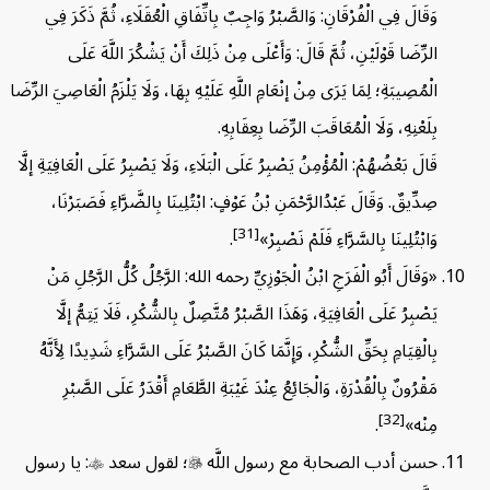
وَقَالَ فِي الْفُرْقَانِ: وَالصَّبْرُ وَاجِبٌ بِاتِّفَاقِ الْعُقَلَاءِ، ثُمَّ ذَكَرَ فِي
الرِّضَا قَوْلَيْنِ، ثُمَّ قَالَ: وَأَعْلَى مِنْ ذَلِكَ أَنْ يَشْكُرَ اللَّهَ عَلَى
الْمُصِيبَةِ؛ لِمَا يَرَى مِنْ إنْعَامِ اللَّهِ عَلَيْهِ بِهَا، وَلَا يَلْزَمُ الْعَاصِيَ الرِّضَا
بِلَعْنِهِ، وَلَا الْمُعَاقَبَ الرِّضَا بِعِقَابِهِ.
قَالَ بَعْضُهُمْ: الْمُؤْمِنُ يَصْبِرُ عَلَى الْبَلَاءِ، وَلَا يَصْبِرُ عَلَى الْعَافِيَةِ إلَّا
صِدِّيقٌ. وَقَالَ عَبْدُالرَّحْمَنِ بْنُ عَوْفٍ: ابْتُلِينَا بِالضَّرَّاءِ فَصَبَرْنَا،
[31]
وَابْتُلِينَا بِالسَّرَّاءِ فَلَمْ نَصْبِرْ»
.
«وَقَالَ أَبُو الْفَرَجِ ابْنُ الْجَوْزِيِّ رحمه الله: الرَّجُلُ كُلُّ الرَّجُلِ مَنْ
يَصْبِرُ عَلَى الْعَافِيَةِ، وَهَذَا الصَّبْرُ مُتَّصِلٌ بِالشُّكْرِ، فَلَا يَتِمُّ إلَّا
بِالْقِيَامِ بِحَقِّ الشُّكْرِ، وَإِنَّمَا كَانَ الصَّبْرُ عَلَى السَّرَّاءِ شَدِيدًا لِأَنَّهُ
مَقْرُونٌ بِالْقُدْرَةِ، وَالْجَائِعُ عِنْدَ غَيْبَةِ الطَّعَامِ أَقْدَرُ عَلَى الصَّبْرِ
[32]
مِنْه»
.
حسن أدب الصحابة مع رسول اللَّه

؛ لقول سعد

: يا رسول