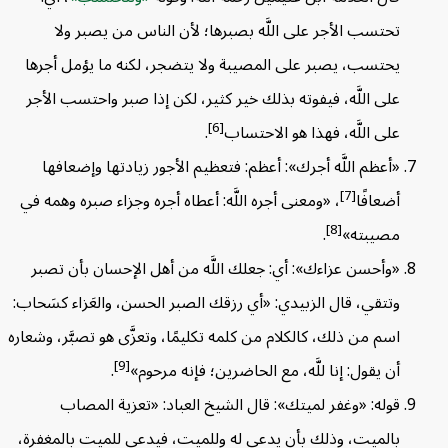
تحتسب الأجر على اللَّه بصبرها؛ لأن الناس من يصبر ولا
يحتسب، يصبر على المصيبة ولا يتضجر، لكنه ما يؤمل أجرها
على اللَّه، فيفوته بذلك خير كثير، لكن إذا صبر واحتسب الأجر
[6]
على اللَّه، فهذا هو الاحتساب
.
«أعظم اللَّه أجرك»: أعظم: فتعظيم الأجور زيادتها وإضعافها
[7]
أضعافًا
، «ومعنى أجره اللَّه: أعطاه أجره وجزاء صبره وهمه في
[8]
مصيبته»
.
«وأحسن عزاءك»: أي: جعلك اللَّه من أهل الإحسان بأن تصبر
وتتقي، قال الزبيدي: «أي رزقك الصبر الحسن، والعَزاء كسَحاب:
اسم من ذلك، كالكلام من كلمه تكليمًا، وتعزَّى هو تصبَّر، وشعاره
[9]
أن يقول: إنا للَّه، مع الحاضرين؛ فإنه مرحوم»
.
قوله: «وغفر لميتك»: قال الشيخ العباد: «تعزية المصاب
بالميت، وذلك بأن يدعى له وللميت، فيدعى للميت بالمغفرة،