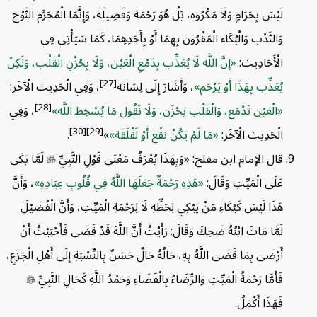
لَيْسَ بِحَرَامٍ وَلَا مَكْرُوه، بَلْ هُوَ رَحْمَة وَفَضِيلَة، وَإِنَّمَا الْمُحَرَّم النَّوْح
وَالنَّدْب وَالْبُكَاء الْمَقْرُون بِهِمَا أَوْ بِأَحَدِهِمَا، كَمَا سَيَأْتِي فِي
الْأَحَادِيث:
إنَّ اللَّه لَا يُعَذِّب بِدَمْعِ الْعَيْن، وَلَا بِحُزْنِ الْقَلْب، وَلَكِنْ
[27]
يُعَذِّب بِهَذَا أَوْ يَرْحَم
، وَأَشَارَ إِلَى لِسَانه
، وَفِي الْحَدِيث الْآخَر:
[28]
الْعَيْن تَدْمَع، وَالْقَلْب يَحْزَن، وَلَا نَقُول مَا يُسْخِط اللَّه
، وَفِي
[30]
[29]
الْحَدِيث الْآخَر:
مَا لَمْ يَكُنْ نقْع أَوْ لَقْلَقَة
»
.
قال الإمام ابن مفلح: «وَبِهَذَا يُعْرَفُ مَعْنَى قَوْلِ النَّبِيِّ

لَمَّا بَكَى
عَلَى الْمَيِّتِ وَقَالَ:
هَذِهِ رَحْمَةٌ جَعَلَهَا اللَّهُ فِي قُلُوبِ عِبَادِهِ
، وَأَنَّ
هَذَا لَيْسَ كَبُكَاءِ مَنْ يَبْكِي لِحَظِّهِ لَا لِرَحْمَةِ الْمَيِّتِ، وَأَنَّ الْفُضَيْلَ
لَمَّا مَاتَ ابْنُهُ ضَحِكَ وَقَالَ: رَأَيْتُ أَنَّ اللَّهَ قَدْ قَضَى فَأَحْبَبْتُ أَنْ
أَرْضَى بِمَا قَضَى اللَّهُ بِهِ، حَالُهُ حَالٌ حَسَنٌ بِالنِّسْبَةِ إلَى أَهْلِ الْجَزَعِ،
فَأَمَّا رَحْمَةُ الْمَيِّتِ وَالرِّضَاءُ بِالْقَضَاءِ وَحَمْدُ اللَّهِ كَحَالِ النَّبِيِّ

فَهَذَا أَكْمَلُ.