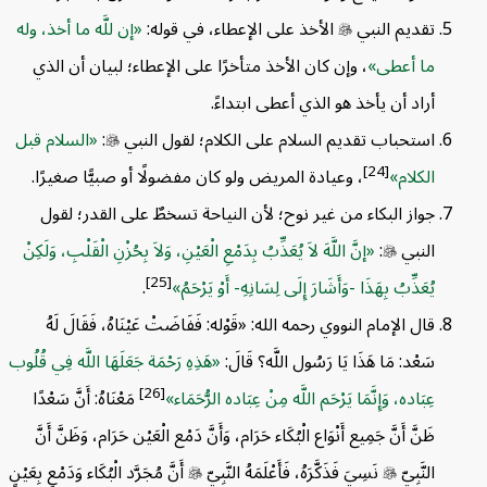
تقديم النبي

الأخذ على الإعطاء، في قوله:
إن للَّه ما أخذ، وله
ما أعطى
، وإن كان الأخذ متأخرًا على الإعطاء؛ لبيان أن الذي
أراد أن يأخذ هو الذي أعطى ابتداءً.
استحباب تقديم السلام على الكلام؛ لقول النبي

:
السلام قبل
[24]
الكلام
، وعيادة المريض ولو كان مفضولًا أو صبيًّا صغيرًا.
جواز البكاء من غير نوح؛ لأن النياحة تسخطٌ على القدر؛ لقول
النبي

:
إنَّ اللَّهَ لاَ يُعَذِّبُ بِدَمْعِ الْعَيْنِ، وَلاَ بِحُزْنِ الْقَلْبِ، وَلَكِنْ
[25]
يُعَذِّبُ بِهَذَا -وَأَشَارَ إِلَى لِسَانِهِ- أَوْ يَرْحَمُ
.
قال الإمام النووي رحمه الله: «قَوْله: فَفَاضَتْ عَيْنَاهُ، فَقَالَ لَهُ
سَعْد: مَا هَذَا يَا رَسُول اللَّه؟ قَالَ:
هَذِهِ رَحْمَة جَعَلَهَا اللَّه فِي قُلُوب
[26]
عِبَاده، وَإِنَّمَا يَرْحَم اللَّه مِنْ عِبَاده الرُّحَمَاء
مَعْنَاهُ: أَنَّ سَعْدًا
ظَنَّ أَنَّ جَمِيع أَنْوَاع الْبُكَاء حَرَام، وَأَنَّ دَمْع الْعَيْن حَرَام، وَظَنَّ أَنَّ
النَّبِيّ

نَسِيَ فَذَكَّرَهُ، فَأَعْلَمَهُ النَّبِيّ

أَنَّ مُجَرَّد الْبُكَاء وَدَمْعٍ بِعَيْنٍ