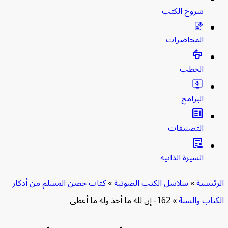
شروح الكتب
المحاضرات
الخطب
البرامج
clarify
التصنيفات
article_person
السيرة الذاتية
ئيسية
»
سلاسل الكتب الصوتية
»
كتاب حصن المسلم من أذكار
تاب والسنة
»
162- إن لله ما أخذ وله ما أعطى