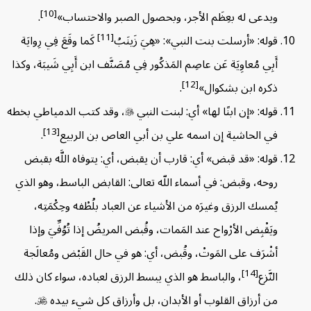
[10]
ويدعى له بعِظَم الأجر، وبحصول الصبر والاحتساب»
.
[11]
قوله: «أرسلت بنت النبي»: «هِيَ زَينَبُ
كَما وقَعَ فِي رِوايَة
أَبِي مُعاوِيَة عَن عاصِم المَذكُور فِي مُصَنَّف ابن أَبِي شَيبَة، وكذا
[12]
ذكره ابن بشكوال»
.
قوله: «إن ابنًا لها» أي: لبنت النبي

، وقد كتب الدمياطي بخطه
[13]
في الحاشية إن اسمه علي بن أبي العاص بن الربيع
.
قوله: «قد قبض» أي: قارب أن يقبض، أي: يتوفاه اللَّه بقبض
روحه، وقبض: في أسماء اللّه تعالى: القابض الباسط، وهو الذي
يُمسك الرزق وغيرَه من الأشياء عن العباد بلُطْفه وحِكْمَتِه،
ويَقْبِض الأرْواح عند المَمات، وقُبض المريضُ إذا تُوُفِّيَ وإذا
أشْرَف على المَوتْ، وقُبض، أي: هو في حال القَبْض ومُعالَجة
[14]
النَّزع
، والباسط هو الذي يبسط الرزق لعباده، سواء كان ذلك
من أرزاق القلوب أو الأبدان، بل وأرزاق كل شيء بيده

.