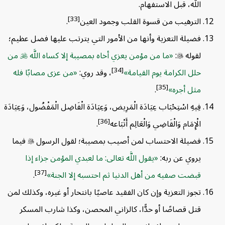
اللَّه، قبل الاستفهام.
[33]
الترهيب من قسوة القلب وجمود العين
.
فضيلة التعزية وأنها من الأمور التي يترتب عليها فضل عظيم؛
لقوله

:
ما من مؤمن يعزي أخاه بمصيبة إلا كساه اللَّه

من
[34]
حلل الكرامة يوم القيامة
، وقد روي:
من عزى مصابًا فله
[35]
مثل أجره
.
فِيهِ اسْتِحْبَاب عِيَادَة الْمَرِيض، وَعِيَادَة الْفَاضِل الْمَفْضُول، وَعِيَادَة
[36]
الْإِمَام وَالْقَاضِي وَالْعَالِم أَتْبَاعه
.
فضيلة الاحتساب لمن أصيب بمصيبة؛ لقول الرسول

فيما
يروي عن ربه:
يقول اللَّه تعالى: ما لعبدي المؤمن جزاء إذا
[37]
قبضت صفيه من أهل الدنيا ثم احتسبه إلا الجنة
.
تجوز التعزية وإن كان الفقيد عاصيًا بانتحار أو غيره، وكذلك لمن
قتل قصاصًا أو حدًّا، كالزاني المحصن، وكذا شارب المسكر