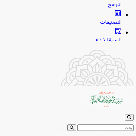
البرامج
clarify
التصنيفات
article_person
السيرة الذاتية
ث عن: