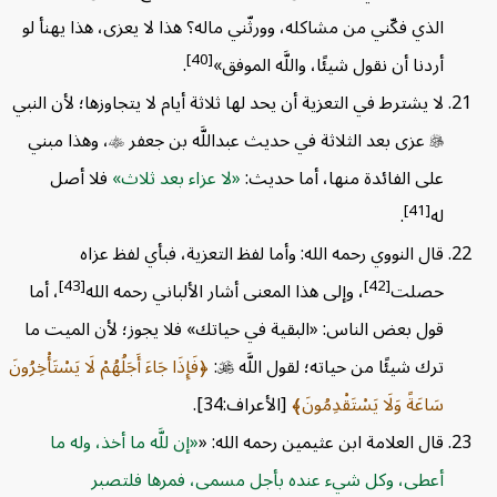
الذي فكّني من مشاكله، وورثّني ماله؟ هذا لا يعزى، هذا يهنأ لو
[40]
أردنا أن نقول شيئًا، واللَّه الموفق»
.
لا يشترط في التعزية أن يحد لها ثلاثة أيام لا يتجاوزها؛ لأن النبي

عزى بعد الثلاثة في حديث عبداللَّه بن جعفر

، وهذا مبني
على الفائدة منها، أما حديث:
لا عزاء بعد ثلاث
فلا أصل
[41]
له
.
قال النووي رحمه الله: وأما لفظ التعزية، فبأي لفظ عزاه
[43]
[42]
حصلت
، وإلى هذا المعنى أشار الألباني رحمه الله
، أما
قول بعض الناس: «البقية في حياتك» فلا يجوز؛ لأن الميت ما
ترك شيئًا من حياته؛ لقول اللَّه

:
فَإِذَا جَاءَ أَجَلُهُمْ لَا يَسْتَأْخِرُونَ
سَاعَةً وَلَا يَسْتَقْدِمُونَ
[الأعراف:34].
قال العلامة ابن عثيمين رحمه الله: «
إن للَّه ما أخذ، وله ما
أعطى، وكل شيء عنده بأجل مسمى، فمرها فلتصبر