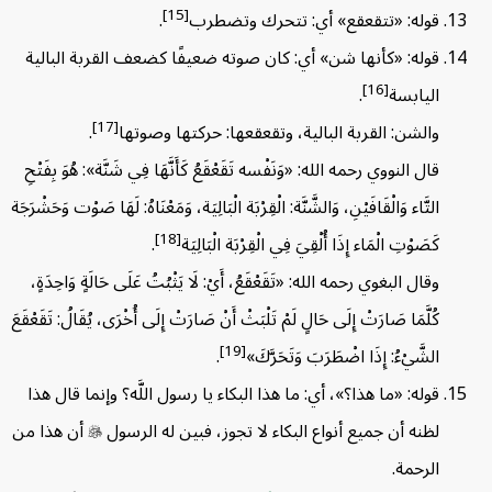
[15]
قوله: «تتقعقع» أي: تتحرك وتضطرب
.
قوله: «كأنها شن» أي: كان صوته ضعيفًا كضعف القربة البالية
[16]
اليابسة
.
[17]
والشن: القربة البالية، وتقعقعها: حركتها وصوتها
.
قال النووي رحمه الله: «وَنَفْسه تَقَعْقَعُ كَأَنَّهَا فِي شَنَّة»: هُوَ بِفَتْحِ
التَّاء وَالْقَافَيْنِ، وَالشَّنَّة: الْقِرْبَة الْبَالِيَة، وَمَعْنَاهُ: لَهَا صَوْت وَحَشْرَجَة
[18]
كَصَوْتِ الْمَاء إِذَا أُلْقِيَ فِي الْقِرْبَة الْبَالِيَة
.
وقال البغوي رحمه الله: «تَقَعْقَعُ، أَيْ: لَا يَثْبُتُ عَلَى حَالَةٍ وَاحِدَةٍ،
كُلَّمَا صَارَتْ إِلَى حَالٍ لَمْ تَلْبَثْ أَنْ صَارَتْ إِلَى أُخْرَى، يُقَالُ: تَقَعْقَعَ
[19]
الشَّيْءُ: إِذَا اضْطَرَبَ وَتَحَرَّكَ»
.
قوله: «ما هذا؟»، أي: ما هذا البكاء يا رسول اللَّه؟ وإنما قال هذا
لظنه أن جميع أنواع البكاء لا تجوز، فبين له الرسول

أن هذا من
الرحمة.