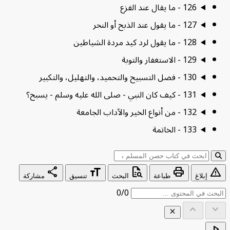
126 - ما يقال عند الفزع
127 - ما يقول عند الذبح أو النحر
128 - ما يقول لرد كيد مردة الشياطين
129 - الاستغفار والتوبة
130 - فضل التسبيح والتحميد، والتهليل، والتكبير
131 - كيف كان النبي - صلى الله عليه وسلم - يسبح؟
132 - من أنواع الخير والآداب الجامعة
133 - الخاتمة
ابحث عن:
share
format_size
quick_reference_all
print
war
إبلاغ
طباعة
البحث
تنسيق
مشاركة
0/0
keyboard_arrow_up
keyboard_a
close
play_