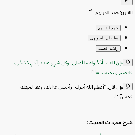
keyboard_arrow_down
ارئ: حمد الدريهم
حمد الدريهم
سليمان الشويهي
راشد الحليبة
إنَّ لله ما أَخَذَ وله ما أعطى، وكل شيءٍ عنده بأجلٍ مُسَمًّى،
fi
[1]
صبر ولتحتسب
.
وإن قال: "أعظم الله أجرك، وأحسن عزاءك، وغفر لميتك"
fi
[2]
نٌ
.
ول المحتويات
⌃
 مفردات الحديث:
ح مفردات الحديث: