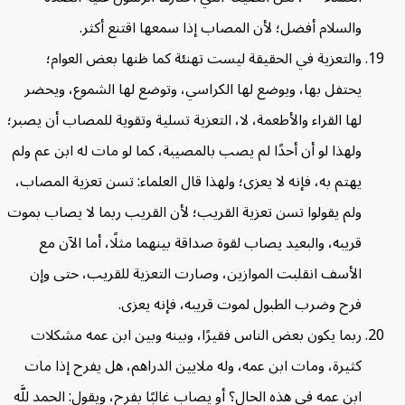
والسلام أفضل؛ لأن المصاب إذا سمعها اقتنع أكثر.
والتعزية في الحقيقة ليست تهنئة كما ظنها بعض العوام؛
يحتفل بها، ويوضع لها الكراسي، وتوضع لها الشموع، ويحضر
لها القراء والأطعمة، لا، التعزية تسلية وتقوية للمصاب أن يصبر؛
ولهذا لو أن أحدًا لم يصب بالمصيبة، كما لو مات له ابن عم ولم
يهتم به، فإنه لا يعزى؛ ولهذا قال العلماء: تسن تعزية المصاب،
ولم يقولوا تسن تعزية القريب؛ لأن القريب ربما لا يصاب بموت
قريبه، والبعيد يصاب لقوة صداقة بينهما مثلًا، أما الآن مع
الأسف انقلبت الموازين، وصارت التعزية للقريب، حتى وإن
فرح وضرب الطبول لموت قريبه، فإنه يعزى.
ربما يكون بعض الناس فقيرًا، وبينه وبين ابن عمه مشكلات
كثيرة، ومات ابن عمه، وله ملايين الدراهم، هل يفرح إذا مات
ابن عمه في هذه الحال؟ أو يصاب غالبًا بفرح، ويقول: الحمد للَّه