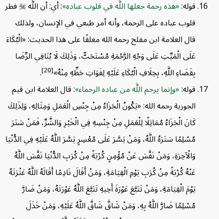
قوله:
هذه رحمة جعلها اللَّه في قلوب عباده
: أي: أن اللَّه

فطر
قلوب عباده على الرحمة، وأنه أمر طبعي في الإنسان، ولذلك
قال العلامة ابن مفلح رحمه الله معلقًا على هذا الحديث: «الْبُكَاءَ
عَلَى الْمَيِّتِ عَلَى وَجْهِ الرَّحْمَةِ مُسْتَحَبٌّ، وَذَلِكَ لَا يُنَافِي الرِّضَا
[20]
بِقَضَاءِ اللَّهِ، بِخِلَافِ الْبُكَاءِ عَلَيْهِ لِفَوَاتِ حَظِّهِ مِنْهُ»
.
قوله:
وإنما يرحم اللَّه من عباده الرحماء
: قال العلامة ابن قيم
الجوزية رحمه الله: «يَكُونُ الْجَزَاءُ مِنْ جِنْسِ الْعَمَلِ وَمِثَالِهِ، وَلِذَلِكَ
كَانَ الْجَزَاءُ مُمَاثِلًا لِلْعَمَلِ مِنْ جِنْسِهِ فِي الْخَيْرِ وَالشَّرِّ، فَمَنْ سَتَرَ
مُسْلِمًا سَتَرَهُ اللَّهُ، وَمَنْ يَسَّرَ عَلَى مُعْسِرٍ يَسَّرَ اللَّهُ عَلَيْهِ فِي الدُّنْيَا
وَالْآخِرَةِ، وَمَنْ نَفَّسَ عَنْ مُؤْمِنٍ كُرْبَةً مِنْ كُرَبِ الدُّنْيَا نَفَّسَ اللَّهُ
عَنْهُ كُرْبَةً مِنْ كُرَبِ يَوْمِ الْقِيَامَةِ، وَمَنْ أَقَالَ نَادِمًا أَقَالَهُ اللَّهُ عَثْرَتَهُ
يَوْمَ الْقِيَامَةِ، وَمَنْ تَتَبَّعَ عَوْرَةَ أَخِيهِ تَتَبَّعَ اللَّهُ عَوْرَتَهُ، وَمَنْ ضَارَّ
مُسْلِمًا ضَارَّ اللَّهُ بِهِ، وَمَنْ شَاقَّ شَاقَّ اللَّهُ عَلَيْهِ، وَمَنْ خَذَلَ