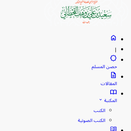
home
|
brightness_empty
حصن المسلم
description
المقالات
import_contacts
المكتبة
stat_minus_1
الكتب
الكتب الصوتية