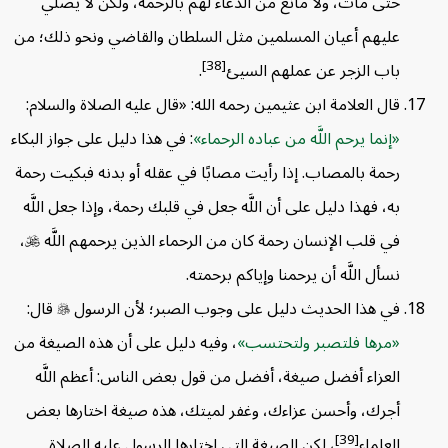
حتى مات، ولا مانع من الدعاء لهم بالرحمة، ولكن لا يصلي
عليهم أعيان المسلمين مثل السلطان والقاضي ونحو ذلك؛ من
[38]
باب الزجر عن عملهم السيئ
.
قال العلامة ابن عثيمين رحمه الله: «قال عليه الصلاة والسلام:
إنما يرحم اللَّه من عباده الرحماء
: في هذا دليل على جواز البكاء
رحمة بالمصاب. إذا رأيت مصابًا في عقله أو بدنه فبكيت رحمة
به، فهذا دليل على أن اللَّه جعل في قلبك رحمة، وإذا جعل اللَّه
في قلب الإنسان رحمة كان من الرحماء الذين يرحمهم اللَّه

،
نسأل اللَّه أن يرحمنا وإياكم برحمته.
في هذا الحديث دليل على وجوب الصبر؛ لأن الرسول

قال:
مرها فلتصبر ولتحتسب
، وفيه دليل على أن هذه الصيغة من
العزاء أفضل صيغة، أفضل من قول بعض الناس: أعظم اللَّه
أجرك، وأحسن عزاءك، وغفر لميتك، هذه صيغة اختارها بعض
[39]
العلماء
، لكن الصيغة التي اختارها الرسول عليه الصلاة